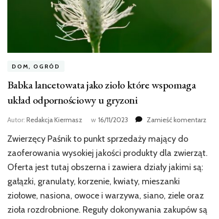
DOM, OGRÓD
Babka lancetowata jako zioło które wspomaga
układ odpornościowy u gryzoni
we
Autor:
Redakcja Kiermasz
w
16/11/2023
Zamieść komentarz
wpis
Zwierzęcy Paśnik to punkt sprzedaży mający do
Bab
lan
zaoferowania wysokiej jakości produkty dla zwierząt.
jako
Oferta jest tutaj obszerna i zawiera działy jakimi są:
zioł
gałązki, granulaty, korzenie, kwiaty, mieszanki
któr
wsp
ziołowe, nasiona, owoce i warzywa, siano, ziele oraz
ukła
zioła rozdrobnione. Reguły dokonywania zakupów są
odp