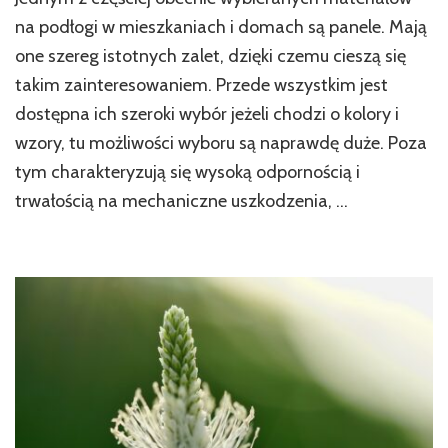
Jak
są
na podłogi w mieszkaniach i domach są panele. Mają
naj
one szereg istotnych zalet, dzięki czemu cieszą się
wy
takim zainteresowaniem. Przede wszystkim jest
ty
po
dostępna ich szeroki wybór jeżeli chodzi o kolory i
pan
wzory, tu możliwości wyboru są naprawdę duże. Poza
tym charakteryzują się wysoką odpornością i
trwałością na mechaniczne uszkodzenia, …