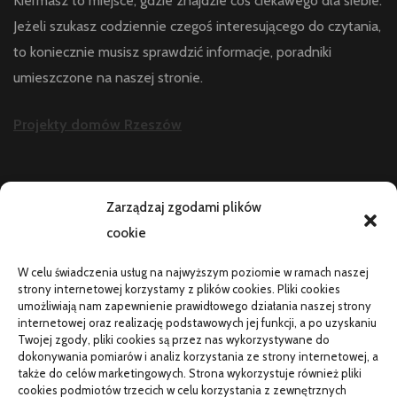
Kiermasz to miejsce, gdzie znajdzie coś ciekawego dla siebie.
Jeżeli szukasz codziennie czegoś interesującego do czytania,
to koniecznie musisz sprawdzić informacje, poradniki
umieszczone na naszej stronie.
Projekty domów Rzeszów
AKTUALNOŚCI
Zarządzaj zgodami plików
cookie
Telefon zawiesza się i wyłącza pod obciążeniem:
diagnostyka
W celu świadczenia usług na najwyższym poziomie w ramach naszej
PR od podstaw w małej firmie: nauka i wdrożenie
strony internetowej korzystamy z plików cookies. Pliki cookies
umożliwiają nam zapewnienie prawidłowego działania naszej strony
Termin do specjalisty za kilka miesięcy: co robić
internetowej oraz realizację podstawowych jej funkcji, a po uzyskaniu
Twojej zgody, pliki cookies są przez nas wykorzystywane do
Porządkowanie faktur kosztowych przed wdrożeniem KSeF
dokonywania pomiarów i analiz korzystania ze strony internetowej, a
także do celów marketingowych. Strona wykorzystuje również pliki
cookies podmiotów trzecich w celu korzystania z zewnętrznych