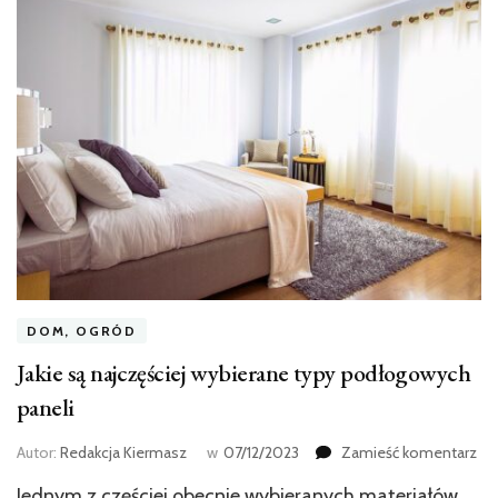
DOM, OGRÓD
Jakie są najczęściej wybierane typy podłogowych
paneli
we
Autor:
Redakcja Kiermasz
w
07/12/2023
Zamieść komentarz
wpi
Jednym z częściej obecnie wybieranych materiałów