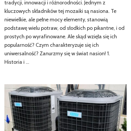
różnorodności:
tradycji, innowacji i różnorodności. Jednym z
Wielofunkcyjne
kluczowych składników tej mozaiki są nasiona. Te
wykorzystanie
niewielkie, ale pełne mocy elementy, stanowią
nasion
w
podstawę wielu potraw, od słodkich po pikantne, i od
kuchniach
prostych po wyrafinowane. Ale skąd wzięła się ich
świata
popularność? Czym charakteryzuje się ich
uniwersalność? Zanurzmy się w świat nasion! 1.
Historia i …