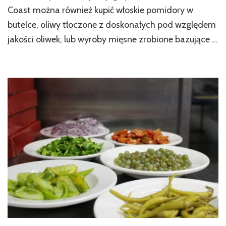
się
Coast można również kupić włoskie pomidory w
jak
we
butelce, oliwy tłoczone z doskonałych pod względem
wł
jakości oliwek, lub wyroby mięsne zrobione bazujące …
ku