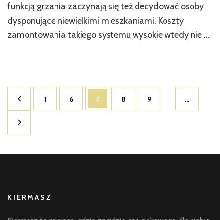
funkcją grzania zaczynają się też decydować osoby
które
są
dysponujące niewielkimi mieszkaniami. Koszty
do
zamontowania takiego systemu wysokie wtedy nie …
spełnienia
Nawigacja
Strona
Strona
Strona
Strona
Strona
1
6
7
8
9
…
po
wpisach
KIERMASZ