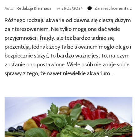
we
Autor:
Redakcja Kiermasz
w
21/03/2024
Zamieść komentarz
wp
Różnego rodzaju akwaria od dawna się cieszą dużym
St
po
zainteresowaniem. Nie tylko mogą one dać wiele
ak
przyjemności i frajdy, ale też bardzo ładnie się
–
prezentują. Jednak żeby takie akwarium mogło długo i
na
jak
bezpiecznie służyć, to bardzo ważne jest to, na czym
rz
zostanie ono postawione. Wiele osób nie zdaje sobie
wa
zw
sprawy z tego, że nawet niewielkie akwarium …
uw
pr
wy