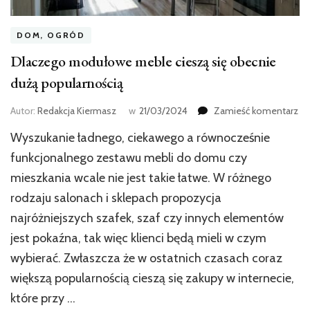
DOM, OGRÓD
Dlaczego modułowe meble cieszą się obecnie
dużą popularnością
we
Autor:
Redakcja Kiermasz
w
21/03/2024
Zamieść komentarz
wp
Wyszukanie ładnego, ciekawego a równocześnie
Dl
mo
funkcjonalnego zestawu mebli do domu czy
me
mieszkania wcale nie jest takie łatwe. W różnego
ci
rodzaju salonach i sklepach propozycja
się
ob
najróżniejszych szafek, szaf czy innych elementów
du
jest pokaźna, tak więc klienci będą mieli w czym
po
wybierać. Zwłaszcza że w ostatnich czasach coraz
większą popularnością cieszą się zakupy w internecie,
które przy …