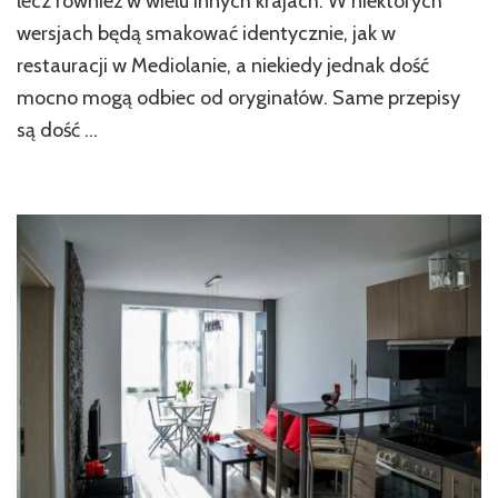
lecz również w wielu innych krajach. W niektórych
produktów
wersjach będą smakować identycznie, jak w
restauracji w Mediolanie, a niekiedy jednak dość
mocno mogą odbiec od oryginałów. Same przepisy
są dość …