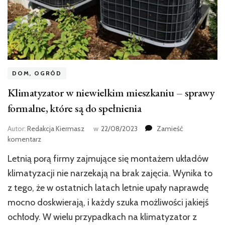
DOM, OGRÓD
Klimatyzator w niewielkim mieszkaniu – sprawy
formalne, które są do spełnienia
Autor:
Redakcja Kiermasz
w
22/08/2023
Zamieść
we
komentarz
wpisie
Letnią porą firmy zajmujące się montażem układów
Klimatyzator
w
klimatyzacji nie narzekają na brak zajęcia. Wynika to
niewielkim
z tego, że w ostatnich latach letnie upały naprawdę
mieszkaniu
mocno doskwierają, i każdy szuka możliwości jakiejś
–
sprawy
ochłody. W wielu przypadkach na klimatyzator z
formalne,