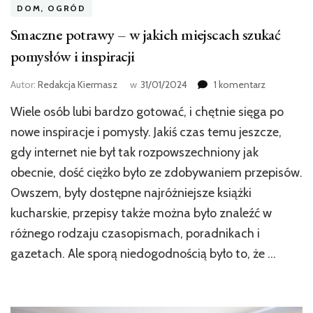
DOM, OGRÓD
Smaczne potrawy – w jakich miejscach szukać
pomysłów i inspiracji
do
Autor:
Redakcja Kiermasz
w
31/01/2024
1 komentarz
Smaczne
Wiele osób lubi bardzo gotować, i chętnie sięga po
potrawy
–
nowe inspiracje i pomysły. Jakiś czas temu jeszcze,
w
gdy internet nie był tak rozpowszechniony jak
jakich
obecnie, dość ciężko było ze zdobywaniem przepisów.
miejscach
szukać
Owszem, były dostępne najróżniejsze książki
pomysłów
kucharskie, przepisy także można było znaleźć w
i
inspiracji
różnego rodzaju czasopismach, poradnikach i
gazetach. Ale sporą niedogodnością było to, że …