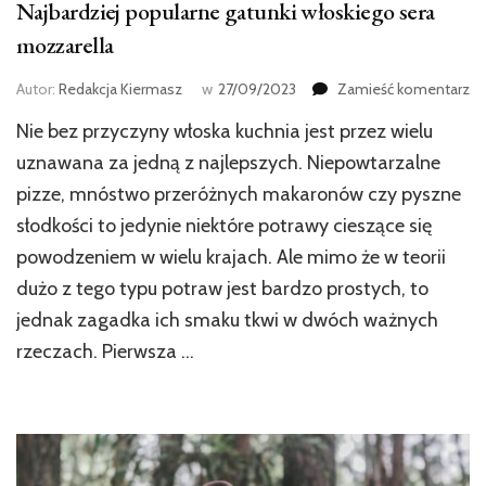
Najbardziej popularne gatunki włoskiego sera
mozzarella
w
Autor:
Redakcja Kiermasz
w
27/09/2023
Zamieść komentarz
wp
Nie bez przyczyny włoska kuchnia jest przez wielu
Na
po
uznawana za jedną z najlepszych. Niepowtarzalne
ga
pizze, mnóstwo przeróżnych makaronów czy pyszne
wł
słodkości to jedynie niektóre potrawy cieszące się
se
mo
powodzeniem w wielu krajach. Ale mimo że w teorii
dużo z tego typu potraw jest bardzo prostych, to
jednak zagadka ich smaku tkwi w dwóch ważnych
rzeczach. Pierwsza …