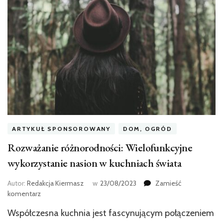
ARTYKUŁ SPONSOROWANY
DOM, OGRÓD
Rozważanie różnorodności: Wielofunkcyjne
wykorzystanie nasion w kuchniach świata
Autor:
Redakcja Kiermasz
w
23/08/2023
Zamieść
we
komentarz
wpisie
Współczesna kuchnia jest fascynującym połączeniem
Rozważanie