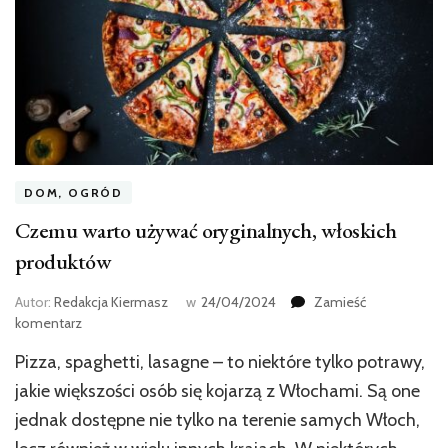
DOM, OGRÓD
Czemu warto używać oryginalnych, włoskich
produktów
Autor:
Redakcja Kiermasz
w
24/04/2024
Zamieść
we
komentarz
wpisie
Pizza, spaghetti, lasagne – to niektóre tylko potrawy,
Czemu
warto
jakie większości osób się kojarzą z Włochami. Są one
używać
jednak dostępne nie tylko na terenie samych Włoch,
oryginalnych,
włoskich