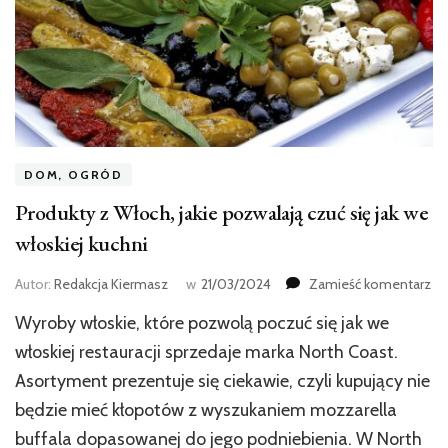
DOM, OGRÓD
Produkty z Włoch, jakie pozwalają czuć się jak we
włoskiej kuchni
we
Autor:
Redakcja Kiermasz
w
21/03/2024
Zamieść komentarz
wp
Wyroby włoskie, które pozwolą poczuć się jak we
Pr
z
włoskiej restauracji sprzedaje marka North Coast.
Wł
Asortyment prezentuje się ciekawie, czyli kupujący nie
jak
będzie mieć kłopotów z wyszukaniem mozzarella
po
cz
buffala dopasowanej do jego podniebienia. W North