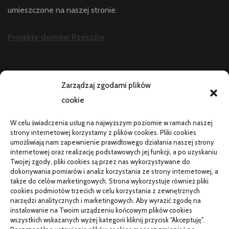
umieszczone na naszej stronie.
Projekty domów Rzeszów
AKTUALNOŚCI
Zarządzaj zgodami plików
cookie
Telefon zawiesza się i wyłącza pod obciążeniem:
diagnostyka
W celu świadczenia usług na najwyższym poziomie w ramach naszej
PR od podstaw w małej firmie: nauka i wdrożenie
strony internetowej korzystamy z plików cookies. Pliki cookies
umożliwiają nam zapewnienie prawidłowego działania naszej strony
Termin do specjalisty za kilka miesięcy: co robić
internetowej oraz realizację podstawowych jej funkcji, a po uzyskaniu
Twojej zgody, pliki cookies są przez nas wykorzystywane do
Porządkowanie faktur kosztowych przed wdrożeniem KSeF
dokonywania pomiarów i analiz korzystania ze strony internetowej, a
także do celów marketingowych. Strona wykorzystuje również pliki
cookies podmiotów trzecich w celu korzystania z zewnętrznych
narzędzi analitycznych i marketingowych. Aby wyrazić zgodę na
TO SIĘ CZYTA
instalowanie na Twoim urządzeniu końcowym plików cookies
wszystkich wskazanych wyżej kategorii kliknij przycisk "Akceptuję".
Gorąca oraz poetyczna Hiszpania z kamperem – gdzie