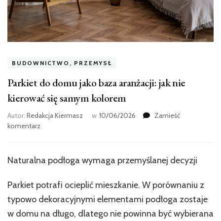
BUDOWNICTWO, PRZEMYSŁ
Parkiet do domu jako baza aranżacji: jak nie
kierować się samym kolorem
Autor:
Redakcja Kiermasz
w
10/06/2026
Zamieść
we
komentarz
wpisie
Parkiet
do
Naturalna podłoga wymaga przemyślanej decyzji
domu
jako
Parkiet potrafi ocieplić mieszkanie. W porównaniu z
baza
aranżacji:
typowo dekoracyjnymi elementami podłoga zostaje
jak
w domu na długo, dlatego nie powinna być wybierana
nie