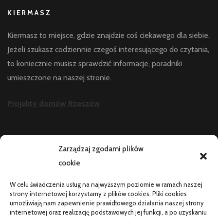
KIERMASZ
Kiermasz to miejsce, gdzie znajdzie coś ciekawego dla siebie.
Jeżeli szukasz codziennie czegoś interesującego do czytania,
to koniecznie musisz sprawdzić informacje, poradniki
umieszczone na naszej stronie.
Projekty domów Rzeszów
AKTUALNOŚCI
Zarządzaj zgodami plików
cookie
Telefon zawiesza się i wyłącza pod obciążeniem:
diagnostyka
W celu świadczenia usług na najwyższym poziomie w ramach naszej
PR od podstaw w małej firmie: nauka i wdrożenie
strony internetowej korzystamy z plików cookies. Pliki cookies
umożliwiają nam zapewnienie prawidłowego działania naszej strony
Termin do specjalisty za kilka miesięcy: co robić
internetowej oraz realizację podstawowych jej funkcji, a po uzyskaniu