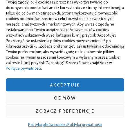
Twojej zgody, pliki cookies są przez nas wykorzystywane do
Porządkowanie faktur kosztowych przed wdrożeniem KSeF
dokonywania pomiarów i analiz korzystania ze strony internetowej, a
także do celów marketingowych. Strona wykorzystuje również pliki
cookies podmiotów trzecich w celu korzystania z zewnętrznych
narzędzi analitycznych i marketingowych. Aby wyrazić zgodę na
TO SIĘ CZYTA
instalowanie na Twoim urządzeniu końcowym plików cookies
wszystkich wskazanych wyżej kategorii kliknij przycisk "Akceptuję".
Gorąca oraz poetyczna Hiszpania z kamperem – gdzie
Poszczególne ustawienia plików cookies możesz zmieniać po
pojechać na wczasy z bliskimi?
kliknięciu przycisku „Zobacz preferencje”. Jeśli ustawienia odpowiadają
Twoim preferencjom, aby wyrazić zgodę na instalowanie plików
Czemu warto wybierać śruby z ocynkiem
cookies na Twoim urządzeniu końcowym w wybranym przez Ciebie
zakresie kliknij przycisk "Akceptuję". Szczegółowe znajdziesz w
Właściwe domy z drewna jak budować w solidny sposób
Polityce prywatności
.
AKCEPTUJĘ
wizytówki nap
ODMÓW
ZOBACZ PREFERENCJE
Wszelkie prawa zastrzeżone
Polityka plików cookies
Polityka prywatności