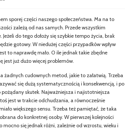
Jak
bezpiecznie
się
m sporej części naszego społeczeństwa. Ma na to
pozbyć
szości zależą od nas samych. Przede wszystkim
zbędnych
kilogramów
 Jeżeli do tego dołoży się szybkie tempo życia, brak
kę będzie gotowy. W niedużej części przypadków wpływ
est to naprawdę mało. O ile jednak takie zbędne
ę jest już dużo więcej problemów.
ma żadnych cudownych metod, jakie to załatwią. Trzeba
zywać się dużą systematycznością i konsekwencją, i po
o pożądany skutek. Najważniejsza i najistotniejsza
 ktoś jest w trakcie odchudzania, a równocześnie
o miało większego sensu. Trzeba też pamiętać, że taka
brana do konkretnej osoby. W pierwszej kolejności
 mocno się jednak różni, zależnie od wzrostu, wieku i