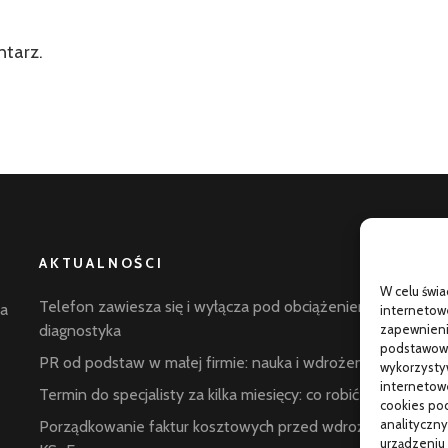
ntarz.
AKTUALNOŚCI
W celu świ
G
Telefon zawiesza się i wyłącza pod obciążeniem:
la
internetowe
p
zapewnienie
diagnostyka
podstawowyc
C
PR od podstaw w małej firmie: nauka i wdrożenie
wykorzysty
internetowe
W
Termin do specjalisty za kilka miesięcy: co robić
cookies pod
s
analityczny
Porządkowanie faktur kosztowych przed wdrożeniem
urządzeniu 