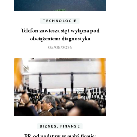
TECHNOLOGIE
Telefon zawiesza się i wyłącza pod
obciążeniem: diagnostyka
05/08/2026
BIZNES, FINANSE
PR od podstaw w małej firmie: