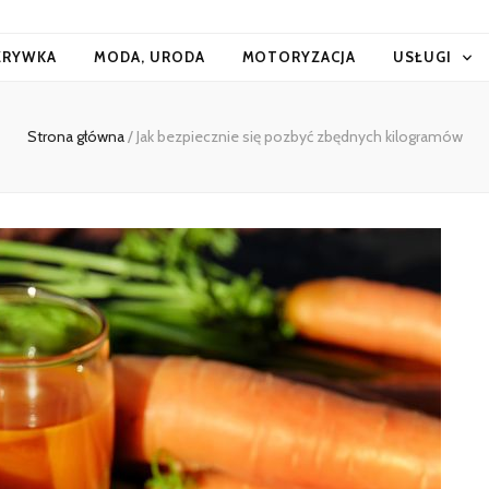
ZRYWKA
MODA, URODA
MOTORYZACJA
USŁUGI
Strona główna
/
Jak bezpiecznie się pozbyć zbędnych kilogramów