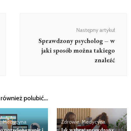
Następny artykuł
Sprawdzony psycholog – w
jaki sposób można takiego
znaleźć
również polubić…
e, Medycyna
Zdrowie, Medycyna
o pozycjonowanie i
Jak wybrać sprawdzony