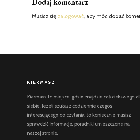
Dodaj komentarz
Musisz się
zalogować
, aby móc dodać kome
KIERMASZ
Kiermasz to miejsce, gdzie znajdzie coś ciekawego d
siebie. Jeżeli szukasz codziennie czegoś
interesującego do czytania, to koniecznie musisz
sprawdzić informacje, poradniki umieszczone na
naszej stronie.