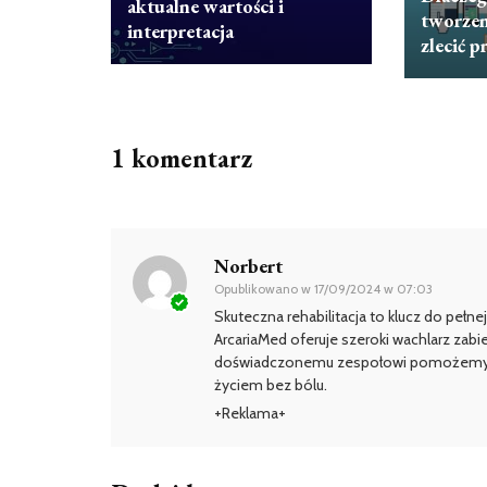
aktualne wartości i
tworzen
interpretacja
zlecić p
1 komentarz
Norbert
Opublikowano w
17/09/2024 w 07:03
Skuteczna rehabilitacja to klucz do pełn
ArcariaMed oferuje szeroki wachlarz zab
doświadczonemu zespołowi pomożemy Ci w
życiem bez bólu.
+Reklama+