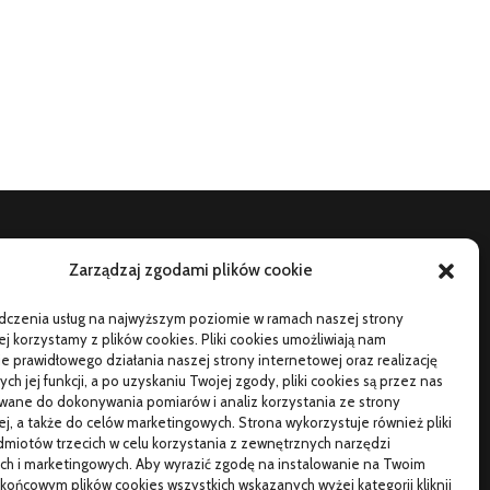
Zarządzaj zgodami plików cookie
TO SIĘ CZYTA
adczenia usług na najwyższym poziomie w ramach naszej strony
orąca oraz poetyczna Hiszpania z kamperem – gdzie
j korzystamy z plików cookies. Pliki cookies umożliwiają nam
ojechać na wczasy z bliskimi?
 prawidłowego działania naszej strony internetowej oraz realizację
h jej funkcji, a po uzyskaniu Twojej zgody, pliki cookies są przez nas
zemu warto wybierać śruby z ocynkiem
wane do dokonywania pomiarów i analiz korzystania ze strony
j, a także do celów marketingowych. Strona wykorzystuje również pliki
łaściwe domy z drewna jak budować w solidny
miotów trzecich w celu korzystania z zewnętrznych narzędzi
posób
ch i marketingowych. Aby wyrazić zgodę na instalowanie na Twoim
końcowym plików cookies wszystkich wskazanych wyżej kategorii kliknij