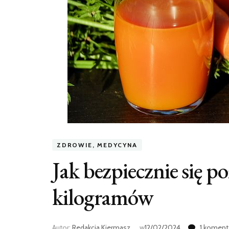
ZDROWIE, MEDYCYNA
Jak bezpiecznie się 
kilogramów
Autor:
Redakcja Kiermasz
w
12/02/2024
1 koment