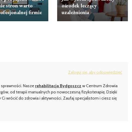
ie stron warto
ośrodek leczący
rofesjonalnej firmie
uzależnienia
Zaloguj się, aby odpowiedzieć
ej sprawności. Nasze
rehabilitacja Bydgoszcz
w Centrum Zdrowia
iegów, od terapii manualnych po nowoczesną fizykoterapię. Dzięki
rócić do zdrowia i aktywności. Zaufaj specjalistom i ciesz się