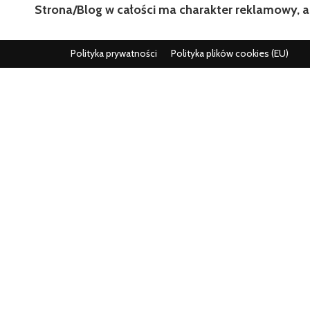
Strona/Blog w całości ma charakter reklamowy, a
Polityka prywatności
Polityka plików cookies (EU)
Wszystko co istotne w jednym miejscu