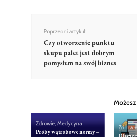
Nawigacja
wpisu
Poprzedni artykuł
Czy otworzenie punktu
skupu palet jest dobrym
pomysłem na swój biznes
Możesz 
Zdrowie, Medycyna
Zdrowi
Próby wątrobowe normy –
Dlaczeg