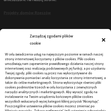
Projekty domów Rzeszów
AKTUALNOŚCI
Zarządzaj zgodami plików
cookie
Telefon zawiesza się i wyłącza pod obciążeniem:
diagnostyka
W celu świadczenia usług na najwyższym poziomie w ramach naszej
PR od podstaw w małej firmie: nauka i wdrożenie
strony internetowej korzystamy z plików cookies. Pliki cookies
umożliwiają nam zapewnienie prawidłowego działania naszej strony
Termin do specjalisty za kilka miesięcy: co robić
internetowej oraz realizację podstawowych jej funkcji, a po uzyskaniu
Twojej zgody, pliki cookies są przez nas wykorzystywane do
Porządkowanie faktur kosztowych przed wdrożeniem KSeF
dokonywania pomiarów i analiz korzystania ze strony internetowej, a
także do celów marketingowych. Strona wykorzystuje również pliki
cookies podmiotów trzecich w celu korzystania z zewnętrznych
narzędzi analitycznych i marketingowych. Aby wyrazić zgodę na
TO SIĘ CZYTA
instalowanie na Twoim urządzeniu końcowym plików cookies
wszystkich wskazanych wyżej kategorii kliknij przycisk "Akceptuję".
Gorąca oraz poetyczna Hiszpania z kamperem – gdzie
Poszczególne ustawienia plików cookies możesz zmieniać po
pojechać na wczasy z bliskimi?
kliknięciu przycisku „Zobacz preferencje”. Jeśli ustawienia odpowiadają