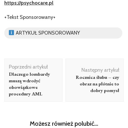
https://psychocare.pl
+Tekst Sponsorowany+
ARTYKUŁ SPONSOROWANY
Nawigacja
Poprzedni artykuł
wpisu
Następny artykuł
Dlaczego lombardy
Rocznica ślubu – czy
muszą wdrożyć
obraz na płótnie to
obowiązkowe
dobry pomysł
procedury AML
Możesz również polubić…