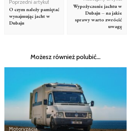
wpisu
Poprzedni artykuł
Wypożyczenie jachtu w
O czym należy pamiętać
Dubaju – na jakie
wynajmując jacht w
sprawy warto zwrócić
Dubaju
uwagę
Możesz również polubić…
Motoryzacja