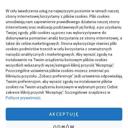
diagnostyka
W celu świadczenia usług na najwyższym poziomie w ramach naszej
PR od podstaw w małej firmie: nauka i wdrożenie
strony internetowej korzystamy z plików cookies. Pliki cookies
umożliwiają nam zapewnienie prawidłowego działania naszej strony
Termin do specjalisty za kilka miesięcy: co robić
internetowej oraz realizację podstawowych jej funkcji, a po uzyskaniu
Twojej zgody, pliki cookies są przez nas wykorzystywane do
Porządkowanie faktur kosztowych przed wdrożeniem KSeF
dokonywania pomiarów i analiz korzystania ze strony internetowej, a
także do celów marketingowych. Strona wykorzystuje również pliki
cookies podmiotów trzecich w celu korzystania z zewnętrznych
narzędzi analitycznych i marketingowych. Aby wyrazić zgodę na
TO SIĘ CZYTA
instalowanie na Twoim urządzeniu końcowym plików cookies
wszystkich wskazanych wyżej kategorii kliknij przycisk "Akceptuję".
Gorąca oraz poetyczna Hiszpania z kamperem – gdzie
Poszczególne ustawienia plików cookies możesz zmieniać po
pojechać na wczasy z bliskimi?
kliknięciu przycisku „Zobacz preferencje”. Jeśli ustawienia odpowiadają
Twoim preferencjom, aby wyrazić zgodę na instalowanie plików
Czemu warto wybierać śruby z ocynkiem
cookies na Twoim urządzeniu końcowym w wybranym przez Ciebie
zakresie kliknij przycisk "Akceptuję". Szczegółowe znajdziesz w
Właściwe domy z drewna jak budować w solidny sposób
Polityce prywatności
.
AKCEPTUJĘ
wizytówki nap
ODMÓW