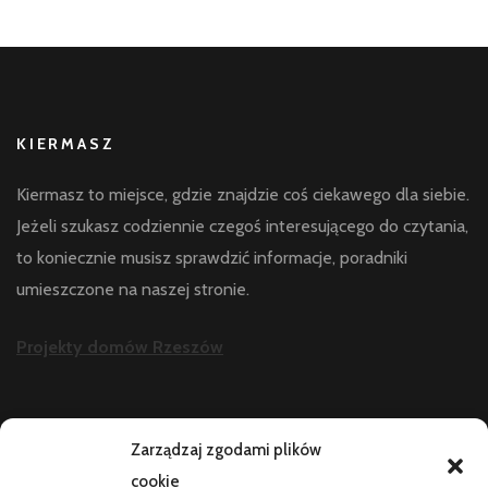
KIERMASZ
Kiermasz to miejsce, gdzie znajdzie coś ciekawego dla siebie.
Jeżeli szukasz codziennie czegoś interesującego do czytania,
to koniecznie musisz sprawdzić informacje, poradniki
umieszczone na naszej stronie.
Projekty domów Rzeszów
AKTUALNOŚCI
Zarządzaj zgodami plików
cookie
Telefon zawiesza się i wyłącza pod obciążeniem: