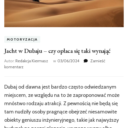
MOTORYZACJA
Jacht w Dubaju – czy opłaca się taki wynająć
Autor:
Redakcja Kiermasz
w
03/06/2024
Zamieść
we
komentarz
wpisie
Jacht
w
Dubaj od dawna jest bardzo często odwiedzanym
Dubaju
miejscem, ze względu na to że zaproponować może
–
czy
mnóstwo rodzaju atrakcji. Z pewnością nie będą się
opłaca
tam nudziły osoby pragnące obejrzeć niesamowite
się
obiekty geniuszu inżynieryjnego, takie jak najwyższy
taki
wynająć