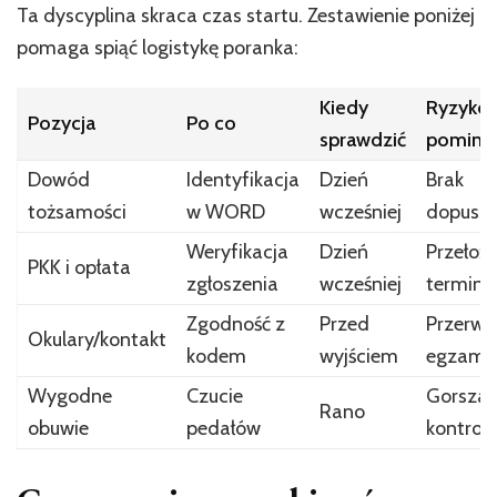
Ta dyscyplina skraca czas startu. Zestawienie poniżej
pomaga spiąć logistykę poranka:
Kiedy
Ryzyko
Pozycja
Po co
sprawdzić
pominię
Dowód
Identyfikacja
Dzień
Brak
tożsamości
w WORD
wcześniej
dopuszc
Weryfikacja
Dzień
Przełoże
PKK i opłata
zgłoszenia
wcześniej
terminu
Zgodność z
Przed
Przerwa
Okulary/kontakt
kodem
wyjściem
egzami
Wygodne
Czucie
Gorsza
Rano
obuwie
pedałów
kontrol