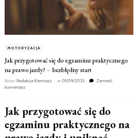
MOTORYZACJA
Jak przygotować się do egzaminu praktycznego
na prawo jazdy? – bezbłędny start
Autor:
Redakcja Kiermasz
w
01/09/2025
Zamieść
we
komentarz
wpisie
Jak
przygotować
Jak przygotować się do
się
do
egzaminu praktycznego na
egzaminu
praktycznego
prawo jazdy
i uniknąć