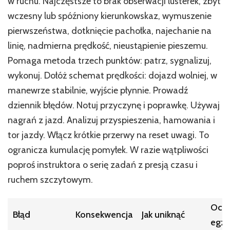
w ruchu. Najczęstsze to brak obserwacji lusterek, zbyt
wczesny lub spóźniony kierunkowskaz, wymuszenie
pierwszeństwa, dotknięcie pachołka, najechanie na
linię, nadmierna prędkość, nieustąpienie pieszemu.
Pomaga metoda trzech punktów: patrz, sygnalizuj,
wykonuj. Dołóż schemat prędkości: dojazd wolniej, w
manewrze stabilnie, wyjście płynnie. Prowadź
dziennik błędów. Notuj przyczynę i poprawkę. Używaj
nagrań z jazd. Analizuj przyspieszenia, hamowania i
tor jazdy. Włącz krótkie przerwy na reset uwagi. To
ogranicza kumulację pomyłek. W razie wątpliwości
poproś instruktora o serię zadań z presją czasu i
ruchem szczytowym.
Oce
Błąd
Konsekwencja
Jak uniknąć
egza