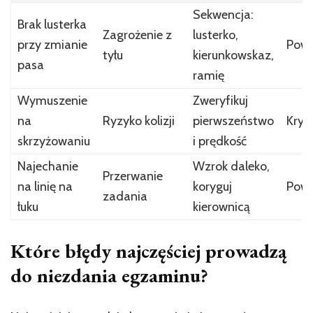
Sekwencja:
Brak lusterka
Zagrożenie z
lusterko,
przy zmianie
Pow
tyłu
kierunkowskaz,
pasa
ramię
Wymuszenie
Zweryfikuj
na
Ryzyko kolizji
pierwszeństwo
Kryt
skrzyżowaniu
i prędkość
Najechanie
Wzrok daleko,
Przerwanie
na linię na
koryguj
Pow
zadania
łuku
kierownicą
Które błędy najczęściej prowadzą
do niezdania egzaminu?