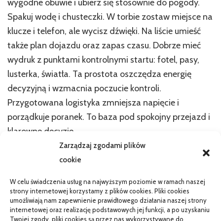
wygodne obuwie i ubierz się stosownie do pogody.
Spakuj wodę i chusteczki. W torbie zostaw miejsce na
klucze i telefon, ale wycisz dźwięki. Na liście umieść
także plan dojazdu oraz zapas czasu. Dobrze mieć
wydruk z punktami kontrolnymi startu: fotel, pasy,
lusterka, światła. Ta prostota oszczędza energię
decyzyjną i wzmacnia poczucie kontroli.
Przygotowana logistyka zmniejsza napięcie i
porządkuje poranek. To baza pod spokojny przejazd i
klarowne decyzje.
Zarządzaj zgodami plików
Czy można powtórzyć egzamin w
cookie
razie niepowodzenia?
W celu świadczenia usług na najwyższym poziomie w ramach naszej
strony internetowej korzystamy z plików cookies. Pliki cookies
umożliwiają nam zapewnienie prawidłowego działania naszej strony
Tak, zapiszesz się ponownie po uregulowaniu opłaty.
internetowej oraz realizację podstawowych jej funkcji, a po uzyskaniu
Warto dodać serię dwudziestu minut jazdy „debrief”,
Twojej zgody, pliki cookies są przez nas wykorzystywane do