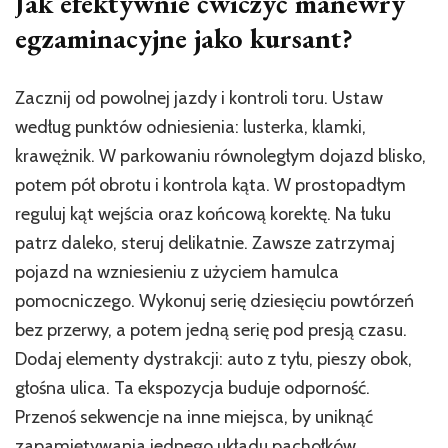
Jak efektywnie ćwiczyć manewry
egzaminacyjne jako kursant?
Zacznij od powolnej jazdy i kontroli toru. Ustaw
według punktów odniesienia: lusterka, klamki,
krawężnik. W parkowaniu równoległym dojazd blisko,
potem pół obrotu i kontrola kąta. W prostopadłym
reguluj kąt wejścia oraz końcową korektę. Na łuku
patrz daleko, steruj delikatnie. Zawsze zatrzymaj
pojazd na wzniesieniu z użyciem hamulca
pomocniczego. Wykonuj serię dziesięciu powtórzeń
bez przerwy, a potem jedną serię pod presją czasu.
Dodaj elementy dystrakcji: auto z tyłu, pieszy obok,
głośna ulica. Ta ekspozycja buduje odporność.
Przenoś sekwencje na inne miejsca, by uniknąć
zapamiętywania jednego układu pachołków.