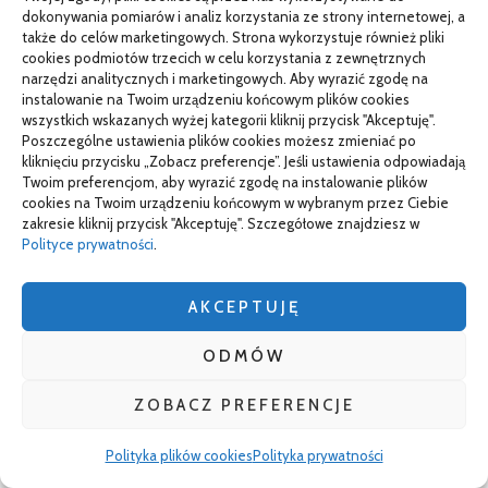
dokonywania pomiarów i analiz korzystania ze strony internetowej, a
aby przeanalizować przyczyny. Spisz błędy i rozbij je
także do celów marketingowych. Strona wykorzystuje również pliki
na umiejętności. Wprowadź mikrocele na kolejne
cookies podmiotów trzecich w celu korzystania z zewnętrznych
narzędzi analitycznych i marketingowych. Aby wyrazić zgodę na
jazdy. Skup się na pierwszeństwie, obserwacji, torze i
instalowanie na Twoim urządzeniu końcowym plików cookies
sygnałach. Powtórka na trasach o różnym natężeniu
wszystkich wskazanych wyżej kategorii kliknij przycisk "Akceptuję".
Poszczególne ustawienia plików cookies możesz zmieniać po
ruchu buduje elastyczność. Użyj kamery i przejrzyj
kliknięciu przycisku „Zobacz preferencje”. Jeśli ustawienia odpowiadają
materiał. Uporządkuj sekwencje i schematy. Ten cykl
Twoim preferencjom, aby wyrazić zgodę na instalowanie plików
cookies na Twoim urządzeniu końcowym w wybranym przez Ciebie
pozwala realnie podnieść wynik i przygotowanie do
zakresie kliknij przycisk "Akceptuję". Szczegółowe znajdziesz w
Polityce prywatności
.
egzaminu. W WORD masz stałą procedurę zapisów i
egzaminów (Źródło: Wojewódzkie Ośrodki Ruchu
AKCEPTUJĘ
Drogowego, 2023). Z takim planem wejdziesz pewniej
w kolejne podejście.
ODMÓW
Jak radzić sobie z tremą przed
ZOBACZ PREFERENCJE
egzaminatorem WORD?
Polityka plików cookies
Polityka prywatności