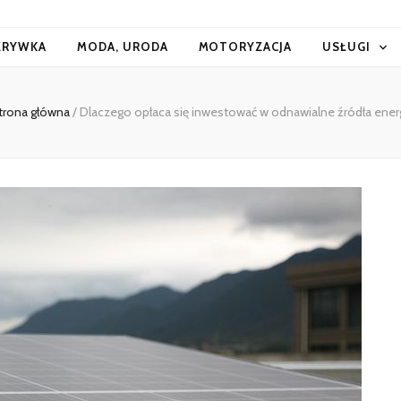
ZRYWKA
MODA, URODA
MOTORYZACJA
USŁUGI
trona główna
/
Dlaczego opłaca się inwestować w odnawialne źródła energ