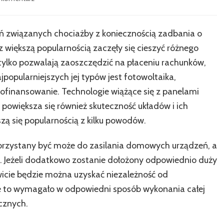
wpisie
Dlaczego
opłaca
ań związanych chociażby z koniecznością zadbania o
się
z większą popularnością zaczęły się cieszyć różnego
inwestować
w
e tylko pozwalają zaoszczędzić na płaceniu rachunków,
odnawialne
popularniejszych jej typów jest fotowoltaika,
źródła
dofinansowanie. Technologie wiążące się z panelami
energii
o powiększa się również skuteczność układów i ich
zą się popularnością z kilku powodów.
orzystany być może do zasilania domowych urządzeń, a
. Jeżeli dodatkowo zostanie dołożony odpowiednio duży
icie będzie można uzyskać niezależność od
e to wymagało w odpowiedni sposób wykonania całej
cznych.