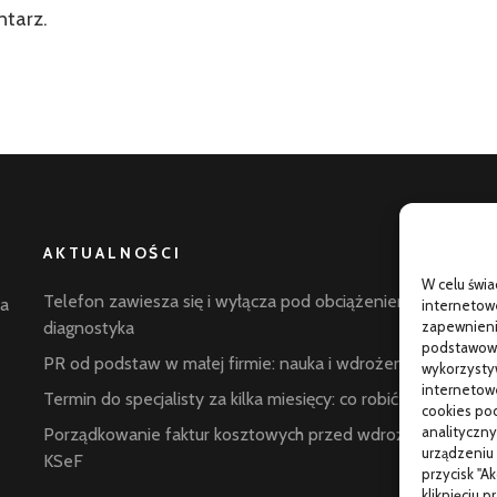
ntarz.
AKTUALNOŚCI
W celu świ
G
Telefon zawiesza się i wyłącza pod obciążeniem:
la
internetowe
p
zapewnienie
diagnostyka
podstawowyc
C
PR od podstaw w małej firmie: nauka i wdrożenie
wykorzysty
internetowe
W
Termin do specjalisty za kilka miesięcy: co robić
cookies pod
s
analityczny
Porządkowanie faktur kosztowych przed wdrożeniem
urządzeniu 
KSeF
przycisk "A
kliknięciu 