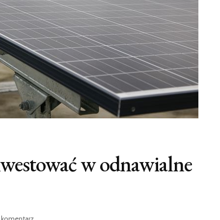
inwestować w odnawialne
we
 komentarz