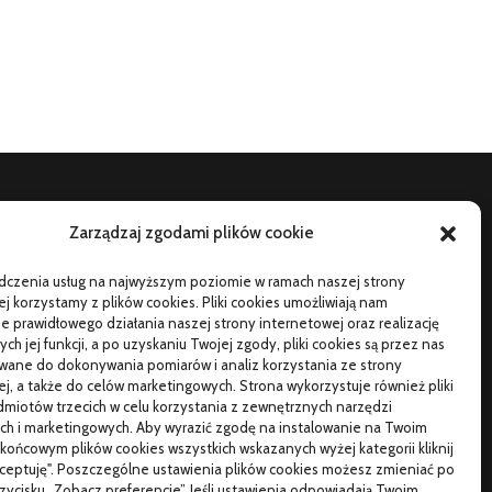
Zarządzaj zgodami plików cookie
TO SIĘ CZYTA
adczenia usług na najwyższym poziomie w ramach naszej strony
orąca oraz poetyczna Hiszpania z kamperem – gdzie
j korzystamy z plików cookies. Pliki cookies umożliwiają nam
ojechać na wczasy z bliskimi?
 prawidłowego działania naszej strony internetowej oraz realizację
h jej funkcji, a po uzyskaniu Twojej zgody, pliki cookies są przez nas
zemu warto wybierać śruby z ocynkiem
wane do dokonywania pomiarów i analiz korzystania ze strony
j, a także do celów marketingowych. Strona wykorzystuje również pliki
łaściwe domy z drewna jak budować w solidny
miotów trzecich w celu korzystania z zewnętrznych narzędzi
posób
ch i marketingowych. Aby wyrazić zgodę na instalowanie na Twoim
końcowym plików cookies wszystkich wskazanych wyżej kategorii kliknij
kceptuję". Poszczególne ustawienia plików cookies możesz zmieniać po
przycisku „Zobacz preferencje”. Jeśli ustawienia odpowiadają Twoim