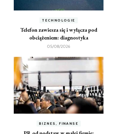
TECHNOLOGIE
Telefon zawiesza się i wyłącza pod
obciążeniem: diagnostyka
05/08/2026
BIZNES, FINANSE
PR od podstaw w małej firmie: