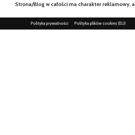
Strona/Blog w całości ma charakter reklamowy, a
Polityka prywatności
Polityka plików cookies (EU)
Wszystko co istotne w jednym miejscu