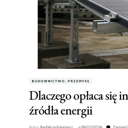
BUDOWNICTWO, PRZEMYSŁ
Dlaczego opłaca się 
źródła energii
Autor:
Redakcja Kiermasz
w
28/02/2024
Zamieść