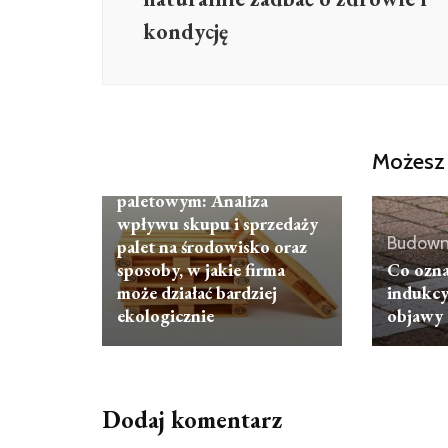
kondycję
ARTYKUŁ
SPONSOROWANY
Budownictwo, Przemysł
Możesz 
Ekologia w biznesie
paletowym: Analiza
wpływu skupu i sprzedaży
Budown
palet na środowisko oraz
sposoby, w jakie firma
Co ozna
może działać bardziej
indukcy
ekologicznie
objawy
Dodaj komentarz