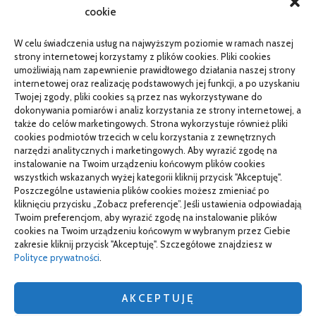
cookie
Telefon zawiesza się i wyłącza pod obciążeniem:
diagnostyka
W celu świadczenia usług na najwyższym poziomie w ramach naszej
PR od podstaw w małej firmie: nauka i wdrożenie
strony internetowej korzystamy z plików cookies. Pliki cookies
umożliwiają nam zapewnienie prawidłowego działania naszej strony
Termin do specjalisty za kilka miesięcy: co robić
internetowej oraz realizację podstawowych jej funkcji, a po uzyskaniu
Twojej zgody, pliki cookies są przez nas wykorzystywane do
Porządkowanie faktur kosztowych przed wdrożeniem KSeF
dokonywania pomiarów i analiz korzystania ze strony internetowej, a
także do celów marketingowych. Strona wykorzystuje również pliki
cookies podmiotów trzecich w celu korzystania z zewnętrznych
narzędzi analitycznych i marketingowych. Aby wyrazić zgodę na
TO SIĘ CZYTA
instalowanie na Twoim urządzeniu końcowym plików cookies
wszystkich wskazanych wyżej kategorii kliknij przycisk "Akceptuję".
Gorąca oraz poetyczna Hiszpania z kamperem – gdzie
Poszczególne ustawienia plików cookies możesz zmieniać po
pojechać na wczasy z bliskimi?
kliknięciu przycisku „Zobacz preferencje”. Jeśli ustawienia odpowiadają
Twoim preferencjom, aby wyrazić zgodę na instalowanie plików
Czemu warto wybierać śruby z ocynkiem
cookies na Twoim urządzeniu końcowym w wybranym przez Ciebie
zakresie kliknij przycisk "Akceptuję". Szczegółowe znajdziesz w
Właściwe domy z drewna jak budować w solidny sposób
Polityce prywatności
.
AKCEPTUJĘ
wizytówki nap