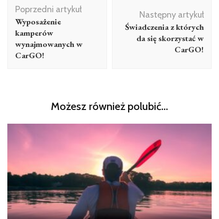
Nawigacja
Poprzedni artykuł
wpisu
Następny artykuł
Wyposażenie
Świadczenia z których
kamperów
da się skorzystać w
wynajmowanych w
CarGO!
CarGO!
Możesz również polubić…