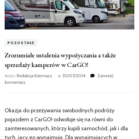
POZOSTAŁE
Zrozumiałe ustalenia wypożyczania a także
sprzedaży kamperów w CarGO!
Autor:
Redakcja Kiermasz
w
30/07/2024
Zamieść
we
komentarz
wpisie
Zrozumiałe
ustalenia
wypożyczania
Okazja do przeżywania swobodnych podróży
a
pojazdem z CarGO! odwołuje się na równi do
także
sprzedaży
zainteresowanych, którzy kupili samochód, jak i dla
kamperów
tych, jacy go wynajmują. Dla wynajmujących w