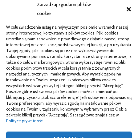
AKTUALNOŚCI
Zarządzaj zgodami plików
cookie
Telefon zawiesza się i wyłącza pod obciążeniem:
diagnostyka
W celu świadczenia usług na najwyższym poziomie w ramach naszej
PR od podstaw w małej firmie: nauka i wdrożenie
strony internetowej korzystamy z plików cookies. Pliki cookies
umożliwiają nam zapewnienie prawidłowego działania naszej strony
Termin do specjalisty za kilka miesięcy: co robić
internetowej oraz realizację podstawowych jej funkcji, a po uzyskaniu
Twojej zgody, pliki cookies są przez nas wykorzystywane do
Porządkowanie faktur kosztowych przed wdrożeniem KSeF
dokonywania pomiarów i analiz korzystania ze strony internetowej, a
także do celów marketingowych. Strona wykorzystuje również pliki
cookies podmiotów trzecich w celu korzystania z zewnętrznych
narzędzi analitycznych i marketingowych. Aby wyrazić zgodę na
TO SIĘ CZYTA
instalowanie na Twoim urządzeniu końcowym plików cookies
wszystkich wskazanych wyżej kategorii kliknij przycisk "Akceptuję".
Gorąca oraz poetyczna Hiszpania z kamperem – gdzie
Poszczególne ustawienia plików cookies możesz zmieniać po
pojechać na wczasy z bliskimi?
kliknięciu przycisku „Zobacz preferencje”. Jeśli ustawienia odpowiadają
Twoim preferencjom, aby wyrazić zgodę na instalowanie plików
Czemu warto wybierać śruby z ocynkiem
cookies na Twoim urządzeniu końcowym w wybranym przez Ciebie
zakresie kliknij przycisk "Akceptuję". Szczegółowe znajdziesz w
Właściwe domy z drewna jak budować w solidny sposób
Polityce prywatności
.