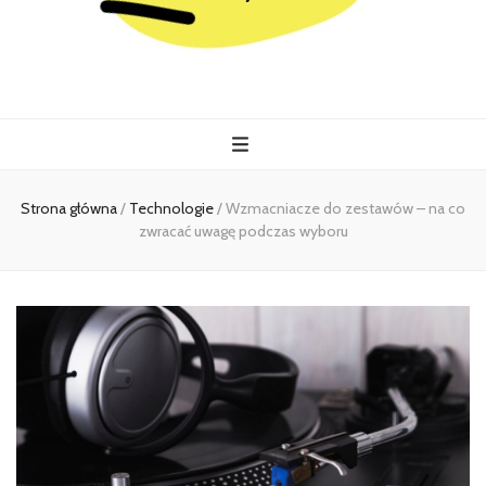
Kiermasz
Wszystko co istotne w jednym miejscu
Strona główna
/
Technologie
/
Wzmacniacze do zestawów – na co
zwracać uwagę podczas wyboru