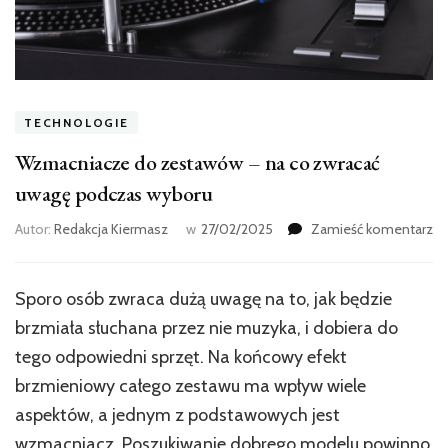
TECHNOLOGIE
Wzmacniacze do zestawów – na co zwracać
uwagę podczas wyboru
w
Autor:
Redakcja Kiermasz
w
27/02/2025
Zamieść komentarz
wp
Wz
d
Sporo osób zwraca dużą uwagę na to, jak będzie
ze
brzmiała słuchana przez nie muzyka, i dobiera do
–
na
tego odpowiedni sprzęt. Na końcowy efekt
co
brzmieniowy całego zestawu ma wpływ wiele
zw
aspektów, a jednym z podstawowych jest
uw
po
wzmacniacz. Poszukiwanie dobrego modelu powinno