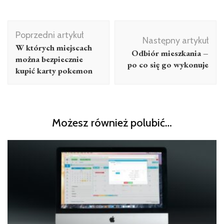
Nawigacja
Poprzedni artykuł
wpisu
Następny artykuł
W których miejscach
Odbiór mieszkania –
można bezpiecznie
po co się go wykonuje
kupić karty pokemon
Możesz również polubić…