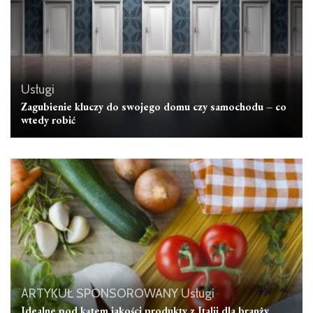
Usługi
Zagubienie kluczy do swojego domu czy samochodu – co
wtedy robić
ARTYKUŁ SPONSOROWANY
Usługi
Idealne pod kątem jakości produkty z Italii dla branży