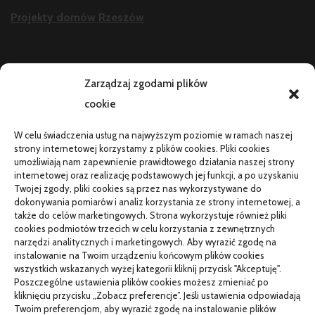
Projekty domów Rzeszów
AKTUALNOŚCI
Zarządzaj zgodami plików
cookie
Telefon zawiesza się i wyłącza pod obciążeniem:
diagnostyka
W celu świadczenia usług na najwyższym poziomie w ramach naszej
PR od podstaw w małej firmie: nauka i wdrożenie
strony internetowej korzystamy z plików cookies. Pliki cookies
umożliwiają nam zapewnienie prawidłowego działania naszej strony
Termin do specjalisty za kilka miesięcy: co robić
internetowej oraz realizację podstawowych jej funkcji, a po uzyskaniu
Twojej zgody, pliki cookies są przez nas wykorzystywane do
Porządkowanie faktur kosztowych przed wdrożeniem KSeF
dokonywania pomiarów i analiz korzystania ze strony internetowej, a
także do celów marketingowych. Strona wykorzystuje również pliki
cookies podmiotów trzecich w celu korzystania z zewnętrznych
narzędzi analitycznych i marketingowych. Aby wyrazić zgodę na
TO SIĘ CZYTA
instalowanie na Twoim urządzeniu końcowym plików cookies
wszystkich wskazanych wyżej kategorii kliknij przycisk "Akceptuję".
Gorąca oraz poetyczna Hiszpania z kamperem – gdzie
Poszczególne ustawienia plików cookies możesz zmieniać po
pojechać na wczasy z bliskimi?
kliknięciu przycisku „Zobacz preferencje”. Jeśli ustawienia odpowiadają
Twoim preferencjom, aby wyrazić zgodę na instalowanie plików
Czemu warto wybierać śruby z ocynkiem