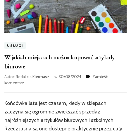
USŁUGI
W jakich miejscach można kupować artykuły
biurowe
Autor:
Redakcja Kiermasz
w
30/08/2024
Zamieść
we
komentarz
wpisie
W
jakich
Końcówka lata jest czasem, kiedy w sklepach
miejscach
zaczyna się ogromnie zwiększać sprzedaż
można
kupować
najróżniejszych artykułów biurowych i szkolnych.
artykuły
Rzecz jasna są one dostępne praktycznie przez cały