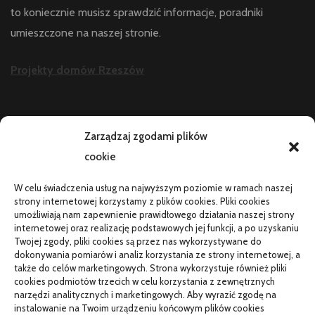
to koniecznie musisz sprawdzić informacje, poradniki
umieszczone na naszej stronie.
Projekty domów Rzeszów
AKTUALNOŚCI
Zarządzaj zgodami plików
cookie
Telefon zawiesza się i wyłącza pod obciążeniem:
diagnostyka
W celu świadczenia usług na najwyższym poziomie w ramach naszej
PR od podstaw w małej firmie: nauka i wdrożenie
strony internetowej korzystamy z plików cookies. Pliki cookies
umożliwiają nam zapewnienie prawidłowego działania naszej strony
Termin do specjalisty za kilka miesięcy: co robić
internetowej oraz realizację podstawowych jej funkcji, a po uzyskaniu
Twojej zgody, pliki cookies są przez nas wykorzystywane do
Porządkowanie faktur kosztowych przed wdrożeniem KSeF
dokonywania pomiarów i analiz korzystania ze strony internetowej, a
także do celów marketingowych. Strona wykorzystuje również pliki
cookies podmiotów trzecich w celu korzystania z zewnętrznych
narzędzi analitycznych i marketingowych. Aby wyrazić zgodę na
TO SIĘ CZYTA
instalowanie na Twoim urządzeniu końcowym plików cookies