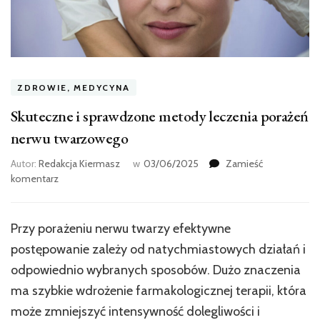
ZDROWIE, MEDYCYNA
Skuteczne i sprawdzone metody leczenia porażeń
nerwu twarzowego
Autor:
Redakcja Kiermasz
w
03/06/2025
Zamieść
we
komentarz
wpisie
Skuteczne
i
Przy porażeniu nerwu twarzy efektywne
sprawdzone
postępowanie zależy od natychmiastowych działań i
metody
leczenia
odpowiednio wybranych sposobów. Dużo znaczenia
porażeń
ma szybkie wdrożenie farmakologicznej terapii, która
nerwu
może zmniejszyć intensywność dolegliwości i
twarzowego