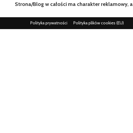
Strona/Blog w całości ma charakter reklamowy, a
Polityka prywatności
Polityka plików cookies (EU)
Wszystko co istotne w jednym miejscu