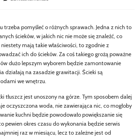
wpisie
Separatory
tłuszczu
–
 trzeba pomyśleć o różnych sprawach. Jedna z nich to
o
ch ścieków, w jakich nic nie może się znaleźć, co
czym
należy
niestety mają takie właściwości, to zgodnie z
pamiętać
wadzać ich do ścieków. Za coś takiego grożą poważne
przy
wodów dużo lepszym wyborem będzie zamontowanie
użytkowaniu
a działają na zasadzie grawitacji. Ścieki są
rodami we wnętrzu.
ki tłuszcz jest unoszony na górze. Tym sposobem dalej
je oczyszczona woda, nie zawierająca nic, co mogłoby
owanie kuchni będzie powodowało powiększanie się
ż co pewien okres czasu do wykonania będzie serwis
ajmniej raz w miesiącu, lecz to zależne jest od