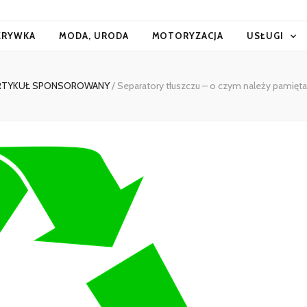
ZRYWKA
MODA, URODA
MOTORYZACJA
USŁUGI
RTYKUŁ SPONSOROWANY
/
Separatory tłuszczu – o czym należy pamięta