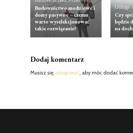
Budownictwo, Przemysł
Usługi
Budownictwo modułowe i
domy pasywne – czemu
Czy spr
warto wyselekcjonować
będzie
takie rozwiązanie?
na doch
Dodaj komentarz
Musisz się
zalogować
, aby móc dodać kome