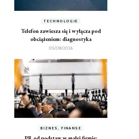
TECHNOLOGIE
Telefon zawiesza się i wyłącza pod
obciążeniem: diagnostyka
05/08/2026
BIZNES, FINANSE
PR od podstaw w małej firmie: