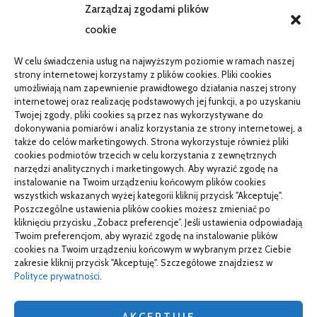
AKTUALNOŚCI
Zarządzaj zgodami plików
cookie
Telefon zawiesza się i wyłącza pod obciążeniem:
diagnostyka
W celu świadczenia usług na najwyższym poziomie w ramach naszej
PR od podstaw w małej firmie: nauka i wdrożenie
strony internetowej korzystamy z plików cookies. Pliki cookies
umożliwiają nam zapewnienie prawidłowego działania naszej strony
Termin do specjalisty za kilka miesięcy: co robić
internetowej oraz realizację podstawowych jej funkcji, a po uzyskaniu
Twojej zgody, pliki cookies są przez nas wykorzystywane do
Porządkowanie faktur kosztowych przed wdrożeniem KSeF
dokonywania pomiarów i analiz korzystania ze strony internetowej, a
także do celów marketingowych. Strona wykorzystuje również pliki
cookies podmiotów trzecich w celu korzystania z zewnętrznych
narzędzi analitycznych i marketingowych. Aby wyrazić zgodę na
TO SIĘ CZYTA
instalowanie na Twoim urządzeniu końcowym plików cookies
wszystkich wskazanych wyżej kategorii kliknij przycisk "Akceptuję".
Gorąca oraz poetyczna Hiszpania z kamperem – gdzie
Poszczególne ustawienia plików cookies możesz zmieniać po
pojechać na wczasy z bliskimi?
kliknięciu przycisku „Zobacz preferencje”. Jeśli ustawienia odpowiadają
Twoim preferencjom, aby wyrazić zgodę na instalowanie plików
Czemu warto wybierać śruby z ocynkiem
cookies na Twoim urządzeniu końcowym w wybranym przez Ciebie
zakresie kliknij przycisk "Akceptuję". Szczegółowe znajdziesz w
Właściwe domy z drewna jak budować w solidny sposób
Polityce prywatności
.
AKCEPTUJĘ