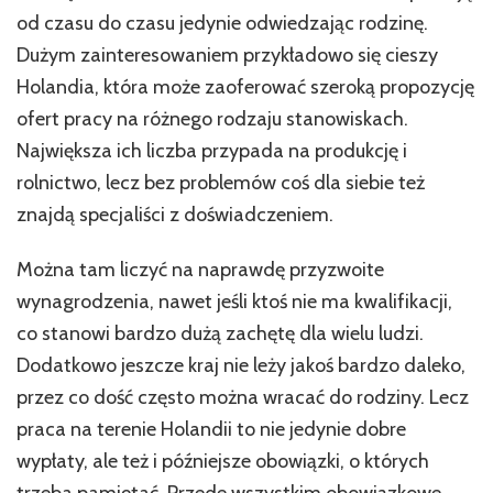
warto
od czasu do czasu jedynie odwiedzając rodzinę.
z
pomocą
Dużym zainteresowaniem przykładowo się cieszy
biura
Holandia, która może zaoferować szeroką propozycję
rachunkowego
ofert pracy na różnego rodzaju stanowiskach.
Największa ich liczba przypada na produkcję i
rolnictwo, lecz bez problemów coś dla siebie też
znajdą specjaliści z doświadczeniem.
Można tam liczyć na naprawdę przyzwoite
wynagrodzenia, nawet jeśli ktoś nie ma kwalifikacji,
co stanowi bardzo dużą zachętę dla wielu ludzi.
Dodatkowo jeszcze kraj nie leży jakoś bardzo daleko,
przez co dość często można wracać do rodziny. Lecz
praca na terenie Holandii to nie jedynie dobre
wypłaty, ale też i późniejsze obowiązki, o których
trzeba pamiętać. Przede wszystkim obowiązkowe