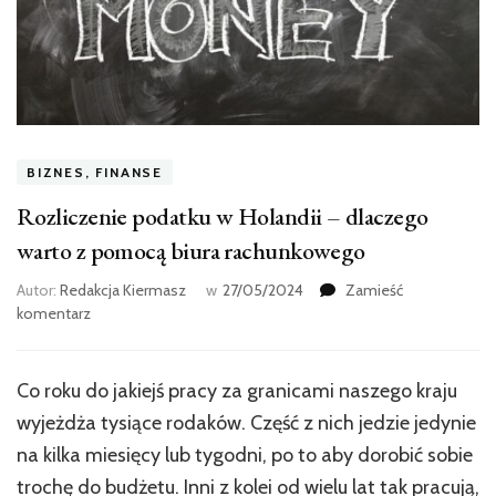
BIZNES, FINANSE
Rozliczenie podatku w Holandii – dlaczego
warto z pomocą biura rachunkowego
Autor:
Redakcja Kiermasz
w
27/05/2024
Zamieść
we
komentarz
wpisie
Rozliczenie
podatku
Co roku do jakiejś pracy za granicami naszego kraju
w
wyjeżdża tysiące rodaków. Część z nich jedzie jedynie
Holandii
–
na kilka miesięcy lub tygodni, po to aby dorobić sobie
dlaczego
trochę do budżetu. Inni z kolei od wielu lat tak pracują,