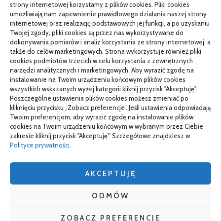
PR od podstaw w małej firmie: nauka i wdrożenie
strony internetowej korzystamy z plików cookies. Pliki cookies
umożliwiają nam zapewnienie prawidłowego działania naszej strony
Termin do specjalisty za kilka miesięcy: co robić
internetowej oraz realizację podstawowych jej funkcji, a po uzyskaniu
Twojej zgody, pliki cookies są przez nas wykorzystywane do
Porządkowanie faktur kosztowych przed wdrożeniem KSeF
dokonywania pomiarów i analiz korzystania ze strony internetowej, a
także do celów marketingowych. Strona wykorzystuje również pliki
cookies podmiotów trzecich w celu korzystania z zewnętrznych
narzędzi analitycznych i marketingowych. Aby wyrazić zgodę na
TO SIĘ CZYTA
instalowanie na Twoim urządzeniu końcowym plików cookies
wszystkich wskazanych wyżej kategorii kliknij przycisk "Akceptuję".
Gorąca oraz poetyczna Hiszpania z kamperem – gdzie
Poszczególne ustawienia plików cookies możesz zmieniać po
pojechać na wczasy z bliskimi?
kliknięciu przycisku „Zobacz preferencje”. Jeśli ustawienia odpowiadają
Twoim preferencjom, aby wyrazić zgodę na instalowanie plików
Czemu warto wybierać śruby z ocynkiem
cookies na Twoim urządzeniu końcowym w wybranym przez Ciebie
zakresie kliknij przycisk "Akceptuję". Szczegółowe znajdziesz w
Właściwe domy z drewna jak budować w solidny sposób
Polityce prywatności
.
AKCEPTUJĘ
wizytówki nap
ODMÓW
ZOBACZ PREFERENCJE