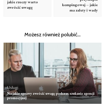
jakie rzeczy warto
kempingowej – jakie
zwrócić uwagę
ma zalety i wady
Możesz również polubić…
Usługi
Na jakie sprawy zwrócić uwagę podczas szukania agencji
promocyjnej