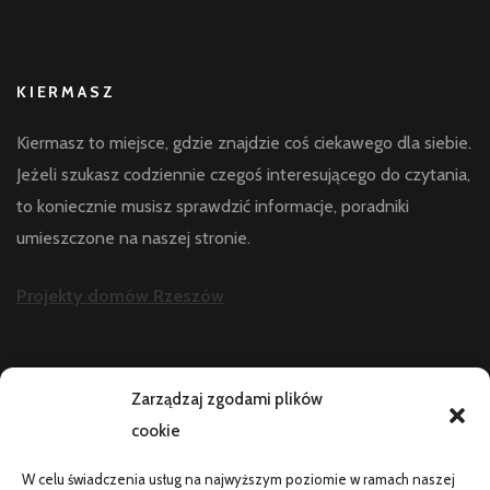
KIERMASZ
Kiermasz to miejsce, gdzie znajdzie coś ciekawego dla siebie.
Jeżeli szukasz codziennie czegoś interesującego do czytania,
to koniecznie musisz sprawdzić informacje, poradniki
umieszczone na naszej stronie.
Projekty domów Rzeszów
AKTUALNOŚCI
Zarządzaj zgodami plików
cookie
Telefon zawiesza się i wyłącza pod obciążeniem:
diagnostyka
W celu świadczenia usług na najwyższym poziomie w ramach naszej