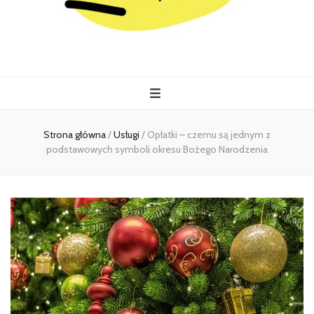
Kiermasz
Wszystko co istotne w jednym miejscu
Strona główna
/
Usługi
/
Opłatki – czemu są jednym z
podstawowych symboli okresu Bożego Narodzenia