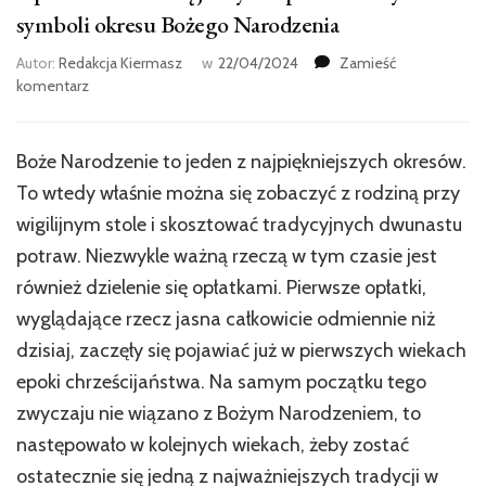
symboli okresu Bożego Narodzenia
Autor:
Redakcja Kiermasz
w
22/04/2024
Zamieść
we
komentarz
wpisie
Opłatki
–
Boże Narodzenie to jeden z najpiękniejszych okresów.
czemu
To wtedy właśnie można się zobaczyć z rodziną przy
są
jednym
wigilijnym stole i skosztować tradycyjnych dwunastu
z
potraw. Niezwykle ważną rzeczą w tym czasie jest
podstawowych
również dzielenie się opłatkami. Pierwsze opłatki,
symboli
okresu
wyglądające rzecz jasna całkowicie odmiennie niż
Bożego
dzisiaj, zaczęły się pojawiać już w pierwszych wiekach
Narodzenia
epoki chrześcijaństwa. Na samym początku tego
zwyczaju nie wiązano z Bożym Narodzeniem, to
następowało w kolejnych wiekach, żeby zostać
ostatecznie się jedną z najważniejszych tradycji w