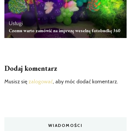
Usługi
Czemu warto zamówić na imprezę weselną fotobudkę 360
Dodaj komentarz
Musisz się
zalogować
, aby móc dodać komentarz.
WIADOMOŚCI