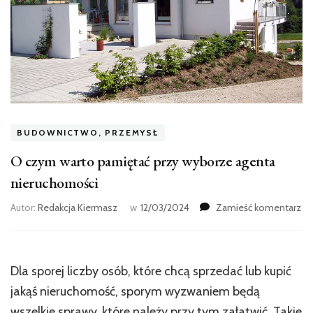
BUDOWNICTWO, PRZEMYSŁ
O czym warto pamiętać przy wyborze agenta
nieruchomości
we
Autor:
Redakcja Kiermasz
w
12/03/2024
Zamieść komentarz
wp
O
cz
wa
Dla sporej liczby osób, które chcą sprzedać lub kupić
pa
jakąś nieruchomość, sporym wyzwaniem będą
pr
wy
wszelkie sprawy, które należy przy tym załatwić. Takie