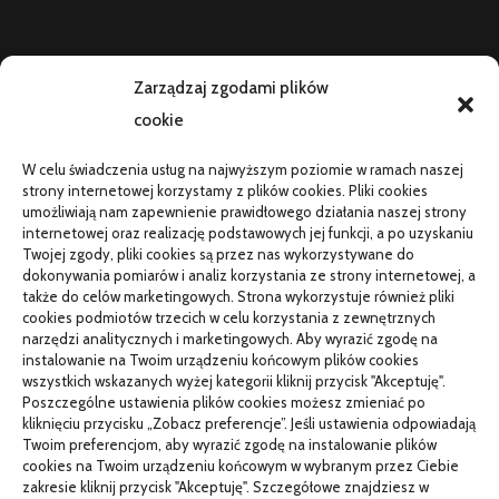
AKTUALNOŚCI
Zarządzaj zgodami plików
cookie
Telefon zawiesza się i wyłącza pod obciążeniem:
diagnostyka
W celu świadczenia usług na najwyższym poziomie w ramach naszej
PR od podstaw w małej firmie: nauka i wdrożenie
strony internetowej korzystamy z plików cookies. Pliki cookies
umożliwiają nam zapewnienie prawidłowego działania naszej strony
Termin do specjalisty za kilka miesięcy: co robić
internetowej oraz realizację podstawowych jej funkcji, a po uzyskaniu
Twojej zgody, pliki cookies są przez nas wykorzystywane do
Porządkowanie faktur kosztowych przed wdrożeniem KSeF
dokonywania pomiarów i analiz korzystania ze strony internetowej, a
także do celów marketingowych. Strona wykorzystuje również pliki
cookies podmiotów trzecich w celu korzystania z zewnętrznych
narzędzi analitycznych i marketingowych. Aby wyrazić zgodę na
TO SIĘ CZYTA
instalowanie na Twoim urządzeniu końcowym plików cookies
wszystkich wskazanych wyżej kategorii kliknij przycisk "Akceptuję".
Gorąca oraz poetyczna Hiszpania z kamperem – gdzie
Poszczególne ustawienia plików cookies możesz zmieniać po
pojechać na wczasy z bliskimi?
kliknięciu przycisku „Zobacz preferencje”. Jeśli ustawienia odpowiadają
Twoim preferencjom, aby wyrazić zgodę na instalowanie plików
Czemu warto wybierać śruby z ocynkiem
cookies na Twoim urządzeniu końcowym w wybranym przez Ciebie
zakresie kliknij przycisk "Akceptuję". Szczegółowe znajdziesz w
Właściwe domy z drewna jak budować w solidny sposób