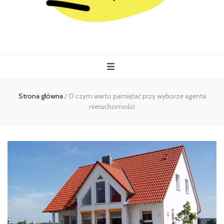
Kiermasz
Wszystko co istotne w jednym miejscu
Strona główna
/
O czym warto pamiętać przy wyborze agenta
nieruchomości