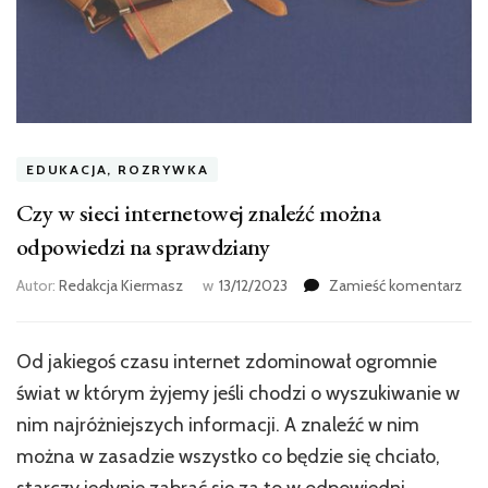
EDUKACJA, ROZRYWKA
Czy w sieci internetowej znaleźć można
odpowiedzi na sprawdziany
we
Autor:
Redakcja Kiermasz
w
13/12/2023
Zamieść komentarz
wpi
Czy
w
Od jakiegoś czasu internet zdominował ogromnie
siec
świat w którym żyjemy jeśli chodzi o wyszukiwanie w
int
zna
nim najróżniejszych informacji. A znaleźć w nim
mo
można w zasadzie wszystko co będzie się chciało,
odp
starczy jedynie zabrać się za to w odpowiedni