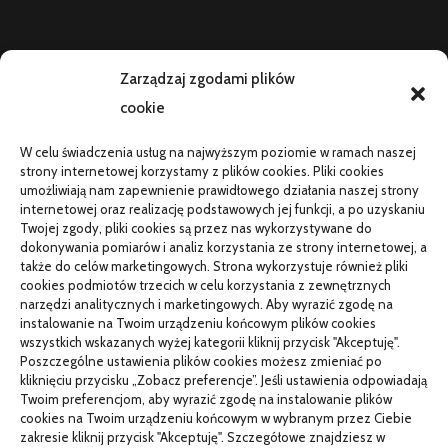
AKTUALNOŚCI
Zarządzaj zgodami plików
cookie
Telefon zawiesza się i wyłącza pod obciążeniem:
diagnostyka
W celu świadczenia usług na najwyższym poziomie w ramach naszej
PR od podstaw w małej firmie: nauka i wdrożenie
strony internetowej korzystamy z plików cookies. Pliki cookies
umożliwiają nam zapewnienie prawidłowego działania naszej strony
Termin do specjalisty za kilka miesięcy: co robić
internetowej oraz realizację podstawowych jej funkcji, a po uzyskaniu
Twojej zgody, pliki cookies są przez nas wykorzystywane do
Porządkowanie faktur kosztowych przed wdrożeniem KSeF
dokonywania pomiarów i analiz korzystania ze strony internetowej, a
także do celów marketingowych. Strona wykorzystuje również pliki
cookies podmiotów trzecich w celu korzystania z zewnętrznych
narzędzi analitycznych i marketingowych. Aby wyrazić zgodę na
TO SIĘ CZYTA
instalowanie na Twoim urządzeniu końcowym plików cookies
wszystkich wskazanych wyżej kategorii kliknij przycisk "Akceptuję".
Gorąca oraz poetyczna Hiszpania z kamperem – gdzie
Poszczególne ustawienia plików cookies możesz zmieniać po
pojechać na wczasy z bliskimi?
kliknięciu przycisku „Zobacz preferencje”. Jeśli ustawienia odpowiadają
Twoim preferencjom, aby wyrazić zgodę na instalowanie plików
Czemu warto wybierać śruby z ocynkiem
cookies na Twoim urządzeniu końcowym w wybranym przez Ciebie
zakresie kliknij przycisk "Akceptuję". Szczegółowe znajdziesz w
Właściwe domy z drewna jak budować w solidny sposób