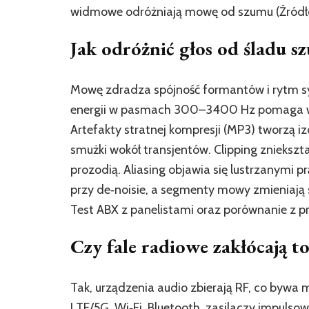
widmowe odróżniają mowę od szumu (Źródło: 
Jak odróżnić głos od śladu s
Mowę zdradza spójność formantów i rytm sy
energii w pasmach 300–3400 Hz pomaga w
Artefakty stratnej kompresji (MP3) tworzą i
smużki wokół transjentów. Clipping zniekszta
prozodią. Aliasing objawia się lustrzanymi pr
przy de‑noisie, a segmenty mowy zmieniają s
Test ABX z panelistami oraz porównanie z pr
Czy fale radiowe zakłócają to
Tak, urządzenia audio zbierają RF, co bywa 
LTE/5G, Wi‑Fi, Bluetooth, zasilaczy impulso