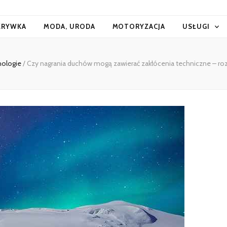
ZRYWKA
MODA, URODA
MOTORYZACJA
USŁUGI
nologie
/
Czy nagrania duchów mogą zawierać zakłócenia techniczne – ro