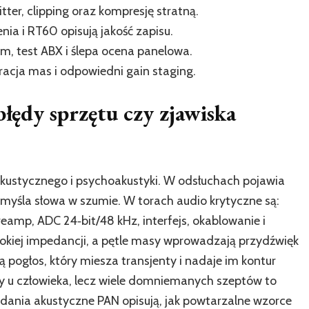
itter, clipping oraz kompresję stratną.
a i RT60 opisują jakość zapisu.
am, test ABX i ślepa ocena panelowa.
aracja mas i odpowiedni gain staging.
łędy sprzętu czy zjawiska
 akustycznego i psychoakustyki. W odsłuchach pojawia
domyśla słowa w szumie. W torach audio krytyczne są:
amp, ADC 24‑bit/48 kHz, interfejs, okablowanie i
ysokiej impedancji, a pętle masy wprowadzają przydźwięk
pogłos, który miesza transjenty i nadaje im kontur
u człowieka, lecz wiele domniemanych szeptów to
nia akustyczne PAN opisują, jak powtarzalne wzorce