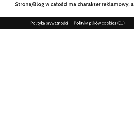
Strona/Blog w całości ma charakter reklamowy, a
Polityka prywatności
Polityka plików cookies (EU)
Wszystko co istotne w jednym miejscu