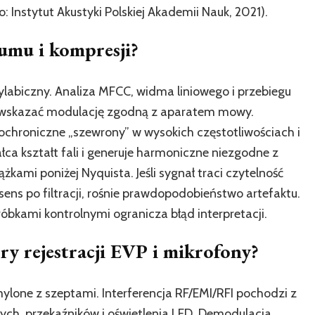
Instytut Akustyki Polskiej Akademii Nauk, 2021).
zumu i kompresji?
labiczny. Analiza MFCC, widma liniowego i przebiegu
skazać modulację zgodną z aparatem mowy.
zochroniczne „szewrony” w wysokich częstotliwościach i
łca kształt fali i generuje harmoniczne niezgodne z
ążkami poniżej Nyquista. Jeśli sygnał traci czytelność
ens po filtracji, rośnie prawdopodobieństwo artefaktu.
óbkami kontrolnymi ogranicza błąd interpretacji.
ry rejestracji EVP i mikrofony?
mylone z szeptami. Interferencja RF/EMI/RFI pochodzi z
wych, przekaźników i oświetlenia LED. Demodulacja