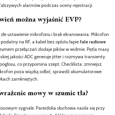
ę fałszywych alarmów podczas oceny rejestracji.
tawień można wyjaśnić EVP?
F, złe ustawienie mikrofonu i brak ekranowania. Mikrofon
odatny na RF, a kabel bez oplotu łapie
fale radiowe
z szumem przełączań dodaje pików w widmie. Pętla masy
kiej jakości ADC generuje jitter i rozmywa transienty.
ogłosu, co przypomina szept. Checklista: zmniejsz
mikrofon poza wiązką odbić, sprawdź akumulatorowe
awkach zamkniętych.
wrażenie mowy w szumie tła?
sowym sygnale. Pareidolia słuchowa nasila się przy