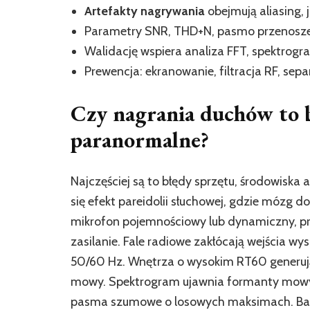
Artefakty nagrywania
obejmują aliasing, j
Parametry SNR, THD+N, pasmo przenoszeni
Walidację wspiera analiza FFT, spektrogr
Prewencja: ekranowanie, filtracja RF, sep
Czy nagrania duchów to b
paranormalne?
Najczęściej są to błędy sprzętu, środowiska
się efekt pareidolii słuchowej, gdzie mózg 
mikrofon pojemnościowy lub dynamiczny, pre
zasilanie. Fale radiowe zakłócają wejścia w
50/60 Hz. Wnętrza o wysokim RT60 generują 
mowy. Spektrogram ujawnia formanty mowy 
pasma szumowe o losowych maksimach. Bada