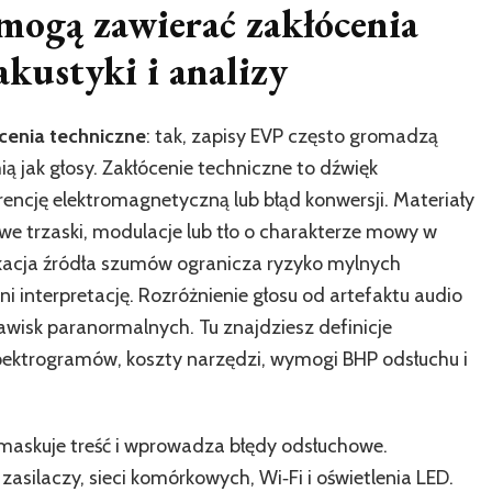
nagrania
mogą zawierać zakłócenia
duchów
mogą
kustyki i analizy
zawierać
zakłócenia
techniczne
cenia techniczne
: tak, zapisy EVP często gromadzą
–
ą jak głosy. Zakłócenie techniczne to dźwięk
rozpoznaj
źródła
encję elektromagnetyczną lub błąd konwersji. Materiały
dźwięku
we trzaski, modulacje lub tło o charakterze mowy w
kacja źródła szumów ogranicza ryzyko mylnych
i interpretację. Rozróżnienie głosu od artefaktu audio
awisk paranormalnych. Tu znajdziesz definicje
pektrogramów, koszty narzędzi, wymogi BHP odsłuchu i
y maskuje treść i wprowadza błędy odsłuchowe.
asilaczy, sieci komórkowych, Wi‑Fi i oświetlenia LED.