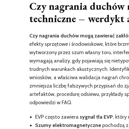
Czy nagrania duchów 
techniczne – werdykt a
Czy nagrania duchów mogą zawierać zakłó
efekty sprzętowe i środowiskowe, które brzmi
wytworzony przez szum własny toru, interfer
wymagają analizy, gdy pojawiają się nietypo
trudnych warunkach akustycznych. Identyfi
wniosków, a właściwa walidacja nagrań chron
zmniejsza liczbę fałszywych przypisań do zj
artefaktów, procedurę odsiewu, przykłady s
odpowiedzi w FAQ.
EVP często zawiera
sygnał tła EVP
, któr
Szumy elektromagnetyczne
pochodzą z z