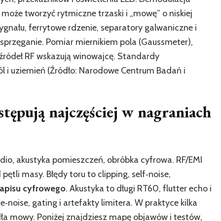
oże tworzyć rytmiczne trzaski i „mowę” o niskiej
sygnału, ferrytowe rdzenie, separatory galwaniczne i
sprzęganie. Pomiar miernikiem pola (Gaussmeter),
a źródeł RF wskazują winowajcę. Standardy
ól i uziemień (Źródło: Narodowe Centrum Badań i
stępują najczęściej w nagraniach
udio, akustyka pomieszczeń, obróbka cyfrowa. RF/EMI
tli masy. Błędy toru to clipping, self‑noise,
zapisu cyfrowego
. Akustyka to długi RT60, flutter echo i
oise, gating i artefakty limitera. W praktyce kilka
ódła mowy. Poniżej znajdziesz mapę objawów i testów,