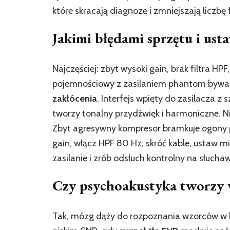
które skracają diagnozę i zmniejszają liczb
Jakimi błędami sprzętu i us
Najczęściej: zbyt wysoki gain, brak filtra HP
pojemnościowy z zasilaniem phantom bywa p
zakłócenia
. Interfejs wpięty do zasilacza 
tworzy tonalny przydźwięk i harmoniczne. Nis
Zbyt agresywny kompresor bramkuje ogony p
gain, włącz HPF 80 Hz, skróć kable, ustaw 
zasilanie i zrób odsłuch kontrolny na słuch
Czy psychoakustyka tworzy 
Tak, mózg dąży do rozpoznania wzorców w lo