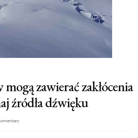
 mogą zawierać zakłócenia
aj źródła dźwięku
we
komentarz
wpisie
Czy