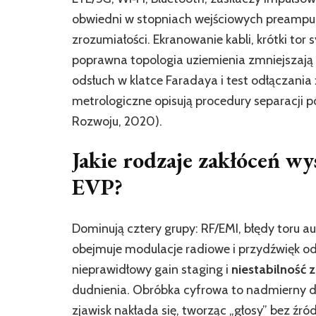
obwiedni w stopniach wejściowych preampu m
zrozumiałości. Ekranowanie kabli, krótki tor 
poprawna topologia uziemienia zmniejszają 
odsłuch w klatce Faradaya i test odłączani
metrologiczne opisują procedury separacji p
Rozwoju, 2020).
Jakie rodzaje zakłóceń wy
EVP?
Dominują cztery grupy: RF/EMI, błędy toru a
obejmuje modulacje radiowe i przydźwięk od pę
nieprawidłowy gain staging i
niestabilność 
dudnienia. Obróbka cyfrowa to nadmierny de‑n
zjawisk nakłada się, tworząc „głosy” bez źr