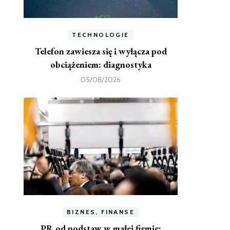
TECHNOLOGIE
Telefon zawiesza się i wyłącza pod
obciążeniem: diagnostyka
05/08/2026
BIZNES, FINANSE
PR od podstaw w małej firmie: