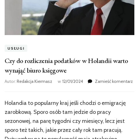
USŁUGI
Czy do rozliczenia podatków w Holandii warto
wynająć biuro księgowe
we
Autor:
Redakcja Kiermasz
w
12/01/2024
Zamieść komentarz
wpi
Cz
do
Holandia to popularny kraj jeśli chodzi o emigrację
roz
zarobkową. Sporo osób tam jedzie do pracy
po
w
sezonowej, na parę tygodni czy miesięcy, lecz jest
Hol
sporo też takich, jakie przez cały rok tam pracują.
war
Duży wpływ na tę popularność mają atrakcyjne