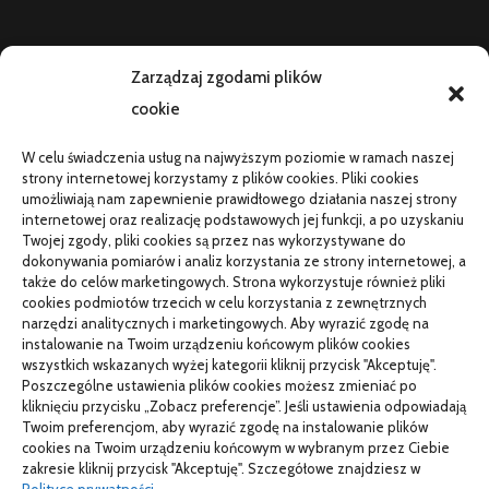
AKTUALNOŚCI
Zarządzaj zgodami plików
cookie
Telefon zawiesza się i wyłącza pod obciążeniem:
diagnostyka
W celu świadczenia usług na najwyższym poziomie w ramach naszej
PR od podstaw w małej firmie: nauka i wdrożenie
strony internetowej korzystamy z plików cookies. Pliki cookies
umożliwiają nam zapewnienie prawidłowego działania naszej strony
Termin do specjalisty za kilka miesięcy: co robić
internetowej oraz realizację podstawowych jej funkcji, a po uzyskaniu
Twojej zgody, pliki cookies są przez nas wykorzystywane do
Porządkowanie faktur kosztowych przed wdrożeniem KSeF
dokonywania pomiarów i analiz korzystania ze strony internetowej, a
także do celów marketingowych. Strona wykorzystuje również pliki
cookies podmiotów trzecich w celu korzystania z zewnętrznych
narzędzi analitycznych i marketingowych. Aby wyrazić zgodę na
TO SIĘ CZYTA
instalowanie na Twoim urządzeniu końcowym plików cookies
wszystkich wskazanych wyżej kategorii kliknij przycisk "Akceptuję".
Gorąca oraz poetyczna Hiszpania z kamperem – gdzie
Poszczególne ustawienia plików cookies możesz zmieniać po
pojechać na wczasy z bliskimi?
kliknięciu przycisku „Zobacz preferencje”. Jeśli ustawienia odpowiadają
Twoim preferencjom, aby wyrazić zgodę na instalowanie plików
Czemu warto wybierać śruby z ocynkiem
cookies na Twoim urządzeniu końcowym w wybranym przez Ciebie
zakresie kliknij przycisk "Akceptuję". Szczegółowe znajdziesz w
Właściwe domy z drewna jak budować w solidny sposób