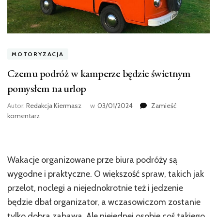
MOTORYZACJA
Czemu podróż w kamperze będzie świetnym
pomysłem na urlop
Autor:
Redakcja Kiermasz
w
03/01/2024
Zamieść
we
komentarz
wpisie
Czemu
podróż
w
Wakacje organizowane prze biura podróży są
kamperze
wygodne i praktyczne. O większość spraw, takich jak
będzie
świetnym
przelot, noclegi a niejednokrotnie też i jedzenie
pomysłem
będzie dbał organizator, a wczasowiczom zostanie
na
tylko dobra zabawa. Ale niejednej osobie coś takiego