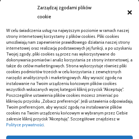
AKTUALNOŚCI
Zarządzaj zgodami plików
cookie
Telefon zawiesza się i wyłącza pod obciążeniem:
diagnostyka
W celu świadczenia usług na najwyższym poziomie w ramach naszej
PR od podstaw w małej firmie: nauka i wdrożenie
strony internetowej korzystamy z plików cookies. Pliki cookies
umożliwiają nam zapewnienie prawidłowego działania naszej strony
Termin do specjalisty za kilka miesięcy: co robić
internetowej oraz realizację podstawowych jej funkcji, a po uzyskaniu
Twojej zgody, pliki cookies są przez nas wykorzystywane do
Porządkowanie faktur kosztowych przed wdrożeniem KSeF
dokonywania pomiarów i analiz korzystania ze strony internetowej, a
także do celów marketingowych. Strona wykorzystuje również pliki
cookies podmiotów trzecich w celu korzystania z zewnętrznych
narzędzi analitycznych i marketingowych. Aby wyrazić zgodę na
TO SIĘ CZYTA
instalowanie na Twoim urządzeniu końcowym plików cookies
wszystkich wskazanych wyżej kategorii kliknij przycisk "Akceptuję".
Gorąca oraz poetyczna Hiszpania z kamperem – gdzie
Poszczególne ustawienia plików cookies możesz zmieniać po
pojechać na wczasy z bliskimi?
kliknięciu przycisku „Zobacz preferencje”. Jeśli ustawienia odpowiadają
Twoim preferencjom, aby wyrazić zgodę na instalowanie plików
Czemu warto wybierać śruby z ocynkiem
cookies na Twoim urządzeniu końcowym w wybranym przez Ciebie
zakresie kliknij przycisk "Akceptuję". Szczegółowe znajdziesz w
Właściwe domy z drewna jak budować w solidny sposób
Polityce prywatności
.