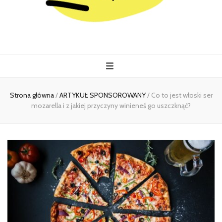
Kiermasz
Wszystko co istotne w jednym miejscu
Strona główna
/
ARTYKUŁ SPONSOROWANY
/
Co to jest włoski ser
mozarella i z jakiej przyczyny winieneś go uszczknąć?