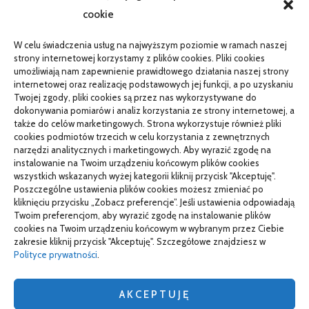
cookie
Telefon zawiesza się i wyłącza pod obciążeniem:
diagnostyka
W celu świadczenia usług na najwyższym poziomie w ramach naszej
PR od podstaw w małej firmie: nauka i wdrożenie
strony internetowej korzystamy z plików cookies. Pliki cookies
umożliwiają nam zapewnienie prawidłowego działania naszej strony
Termin do specjalisty za kilka miesięcy: co robić
internetowej oraz realizację podstawowych jej funkcji, a po uzyskaniu
Twojej zgody, pliki cookies są przez nas wykorzystywane do
Porządkowanie faktur kosztowych przed wdrożeniem KSeF
dokonywania pomiarów i analiz korzystania ze strony internetowej, a
także do celów marketingowych. Strona wykorzystuje również pliki
cookies podmiotów trzecich w celu korzystania z zewnętrznych
narzędzi analitycznych i marketingowych. Aby wyrazić zgodę na
TO SIĘ CZYTA
instalowanie na Twoim urządzeniu końcowym plików cookies
wszystkich wskazanych wyżej kategorii kliknij przycisk "Akceptuję".
Gorąca oraz poetyczna Hiszpania z kamperem – gdzie
Poszczególne ustawienia plików cookies możesz zmieniać po
pojechać na wczasy z bliskimi?
kliknięciu przycisku „Zobacz preferencje”. Jeśli ustawienia odpowiadają
Twoim preferencjom, aby wyrazić zgodę na instalowanie plików
Czemu warto wybierać śruby z ocynkiem
cookies na Twoim urządzeniu końcowym w wybranym przez Ciebie
zakresie kliknij przycisk "Akceptuję". Szczegółowe znajdziesz w
Właściwe domy z drewna jak budować w solidny sposób
Polityce prywatności
.
AKCEPTUJĘ
wizytówki nap