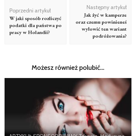
Nawigacja
Następny artykuł
wpisu
Poprzedni artykuł
Jak żyć w kamperze
W jaki sposób rozliczyć
oraz czemu powinieneś
podatki dla państwa po
wyłowić ten wariant
pracy w Holandii?
podróżowania?
Możesz również polubić…