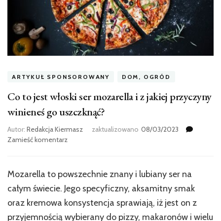
ARTYKUŁ SPONSOROWANY
DOM, OGRÓD
Co to jest włoski ser mozarella i z jakiej przyczyny
winieneś go uszczknąć?
Autor:
Redakcja Kiermasz
zaktualizowano
08/03/2023
we
Zamieść komentarz
wpisie
Co
to
Mozarella to powszechnie znany i lubiany ser na
jest
całym świecie. Jego specyficzny, aksamitny smak
włoski
ser
oraz kremowa konsystencja sprawiają, iż jest on z
mozarella
przyjemnością wybierany do pizzy, makaronów i wielu