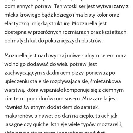
i
odmiennych potraw. Ten włoski ser jest wytwarzany z
z
jakiej
mleka krowiego bądź koziego i ma biały kolor oraz
przyczyny
elastyczną, miękką strukturę. Mozzarella jest
winieneś
dostępna w przeróżnych rozmiarach oraz kształtach,
go
uszczknąć?
od małych kul do pokaźniejszych plastrów.
Mozarella jest nadzwyczaj uniwersalnym serem oraz
wolno go dodawać do wielu potraw. Jest
zachwycającym składnikiem pizzy, ponieważ po
upieczeniu staje się rozpływająca się, śmietankowa
warstwą, która wspaniale komponuje się z ciemnym
ciastem i pomidorówkom sosem. Mozzarella jest
również świetnym dodatkiem do sałatek,
makaronów, a nawet do dań na ciepło, takich jak
lasagne czy quiche. Istnieje wiele typów mozzarelli,
różniących się gustem i sposobem produkcji.