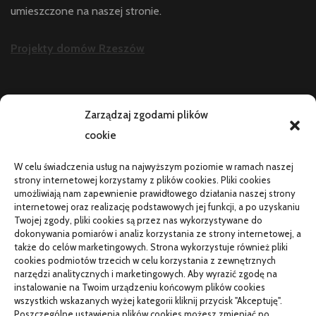
umieszczone na naszej stronie.
Projekty domów Rzeszów
AKTUALNOŚCI
Zarządzaj zgodami plików
cookie
Telefon zawiesza się i wyłącza pod obciążeniem:
diagnostyka
W celu świadczenia usług na najwyższym poziomie w ramach naszej
PR od podstaw w małej firmie: nauka i wdrożenie
strony internetowej korzystamy z plików cookies. Pliki cookies
umożliwiają nam zapewnienie prawidłowego działania naszej strony
Termin do specjalisty za kilka miesięcy: co robić
internetowej oraz realizację podstawowych jej funkcji, a po uzyskaniu
Twojej zgody, pliki cookies są przez nas wykorzystywane do
Porządkowanie faktur kosztowych przed wdrożeniem KSeF
dokonywania pomiarów i analiz korzystania ze strony internetowej, a
także do celów marketingowych. Strona wykorzystuje również pliki
cookies podmiotów trzecich w celu korzystania z zewnętrznych
narzędzi analitycznych i marketingowych. Aby wyrazić zgodę na
TO SIĘ CZYTA
instalowanie na Twoim urządzeniu końcowym plików cookies
wszystkich wskazanych wyżej kategorii kliknij przycisk "Akceptuję".
Gorąca oraz poetyczna Hiszpania z kamperem – gdzie
Poszczególne ustawienia plików cookies możesz zmieniać po