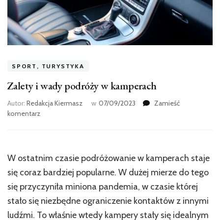
SPORT, TURYSTYKA
Zalety i wady podróży w kamperach
Autor:
Redakcja Kiermasz
w
07/09/2023
Zamieść
we
komentarz
wpisie
Zalety
i
wady
W ostatnim czasie podróżowanie w kamperach staje
podróży
się coraz bardziej popularne. W dużej mierze do tego
w
kamperach
się przyczyniła miniona pandemia, w czasie której
stało się niezbędne ograniczenie kontaktów z innymi
ludźmi. To właśnie wtedy kampery stały się idealnym