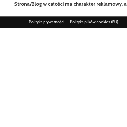
Strona/Blog w całości ma charakter reklamowy, a
Polityka prywatności
Polityka plików cookies (EU)
Wszystko co istotne w jednym miejscu