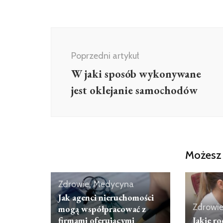
Nawigacja
wpisu
Poprzedni artykuł
W jaki sposób wykonywane
jest oklejanie samochodów
Możesz 
Zdrowie, Medycyna
Jak agenci nieruchomości
Zdrowi
mogą współpracować z
firmami oferującymi
Jakie r