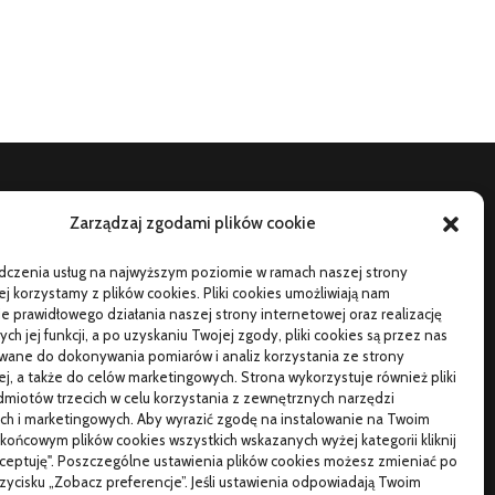
Zarządzaj zgodami plików cookie
TO SIĘ CZYTA
adczenia usług na najwyższym poziomie w ramach naszej strony
orąca oraz poetyczna Hiszpania z kamperem – gdzie
j korzystamy z plików cookies. Pliki cookies umożliwiają nam
ojechać na wczasy z bliskimi?
 prawidłowego działania naszej strony internetowej oraz realizację
h jej funkcji, a po uzyskaniu Twojej zgody, pliki cookies są przez nas
zemu warto wybierać śruby z ocynkiem
wane do dokonywania pomiarów i analiz korzystania ze strony
j, a także do celów marketingowych. Strona wykorzystuje również pliki
łaściwe domy z drewna jak budować w solidny
miotów trzecich w celu korzystania z zewnętrznych narzędzi
posób
ch i marketingowych. Aby wyrazić zgodę na instalowanie na Twoim
końcowym plików cookies wszystkich wskazanych wyżej kategorii kliknij
kceptuję". Poszczególne ustawienia plików cookies możesz zmieniać po
przycisku „Zobacz preferencje”. Jeśli ustawienia odpowiadają Twoim