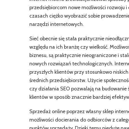
przedsiębiorcom nowe możliwości rozwoju i d
czasach ciężko wyobrazić sobie prowadzenie
narzędzi internetowych.
Sieć obecnie się stała praktycznie nieodłą
względu na ich branżę czy wielkość. Możliwoś
biznesu, są praktycznie nieograniczone i sta
nowych rozwiązań technologicznych. Intern
przyszłych klientów przy stosunkowo niskic
średnich przedsiębiorstw. Użycie społeczn
czy działania SEO pozwalają na budowanie 
klientów w sposób znacznie bardziej efektyw
Sprzedaż online poprzez własny sklep inter
możliwości docierania do odbiorców z całeg
punktów sprzedaży. Dzięki temu nieduże na