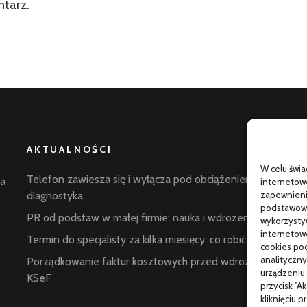
ntarz.
AKTUALNOŚCI
W celu świ
G
Telefon zawiesza się i wyłącza pod obciążeniem:
la
internetowe
p
zapewnienie
diagnostyka
podstawowyc
C
PR od podstaw w małej firmie: nauka i wdrożenie
wykorzysty
internetowe
W
Termin do specjalisty za kilka miesięcy: co robić
cookies pod
s
analityczny
Porządkowanie faktur kosztowych przed wdrożeniem
urządzeniu 
KSeF
przycisk "A
kliknięciu 