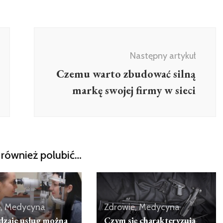
Następny artykuł
Czemu warto zbudować silną
markę swojej firmy w sieci
również polubić…
e, Medycyna
Zdrowie, Medycyna
odzaje usług można
Czym się charakteryzują