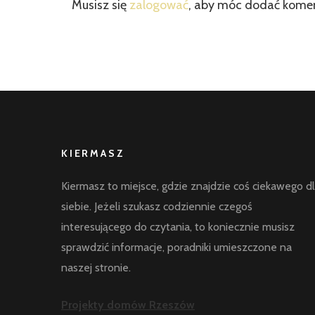
Musisz się
zalogować
, aby móc dodać kome
KIERMASZ
Kiermasz to miejsce, gdzie znajdzie coś ciekawego d
siebie. Jeżeli szukasz codziennie czegoś
interesującego do czytania, to koniecznie musisz
sprawdzić informacje, poradniki umieszczone na
naszej stronie.
Projekty domów Rzeszów