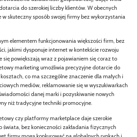
internet
otarcia do szerokiej liczby klientów. W obecnych
pomaga
w
 w skuteczny sposób swojej firmy bez wykorzystania
prowadzeniu
dochodowego
biznesu
cznym elementem funkcjonowania większości firm, bez
ci, jakimi dysponuje internet w kontekście rozwoju
le się powiększają wraz z pojawianiem się coraz to
etowy marketing umożliwia precyzyjne dotarcie do
h kosztach, co ma szczególne znaczenie dla małych i
ościowych mediów, reklamowanie się w wyszukiwarkach
świadomości danej marki i pozyskiwanie nowych
ny niż tradycyjne techniki promocyjne.
netowy czy platformy marketplace daje szerokie
o świata, bez konieczności zakładania fizycznych
wet firmy mogą konkurować na globalnych rynkach i