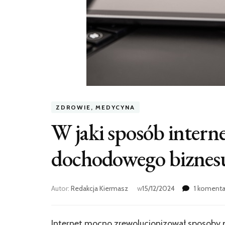
ZDROWIE, MEDYCYNA
W jaki sposób inter
dochodowego biznes
Autor:
Redakcja Kiermasz
w
15/12/2024
1 komenta
Internet mocno zrewolucjonizował sposoby p