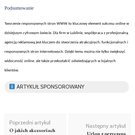
Podsumowanie
Tworzenie responsywnych stron WWW to kluczowy element sukcesu online w
dzisiejszym cyfrowym
świecie. Dla firm w Lublinie, wsp
ó
łpraca z profesjonalną
agencją reklamową jest kluczem do stworzenia atrakcyjnych, funkcjonalnych i
responsywnych stron internetowych. Dzięki temu można nie tylko zwiększyć
widoczność online, ale także przekształcić odwiedzających w lojalnych
klient
ów.
ARTYKUŁ SPONSOROWANY
Nawigacja
Poprzedni artykuł
wpisu
Następny artykuł
O jakich akcesoriach
Urlop z przyczepą