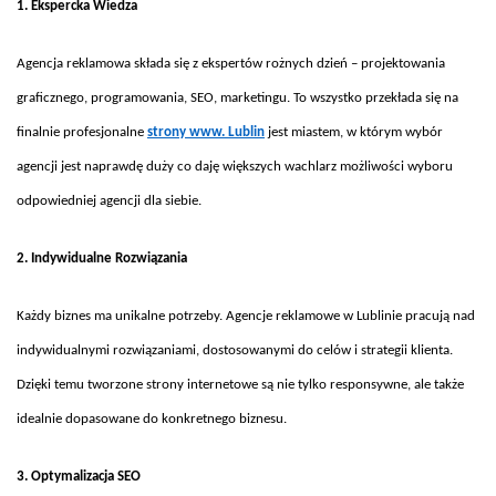
1. Ekspercka Wiedza
Agencja reklamowa sk
łada się z ekspert
ów ro
żnych dzień
– projektowania
graficznego, programowania, SEO, marketingu. To wszystko przek
łada się na
finalnie profesjonalne
strony www. Lublin
jest miastem, w którym wybór
agencji jest naprawd
ę duży co daję większych wachlarz możliwości wyboru
odpowiedniej agencji dla siebie.
2. Indywidualne Rozwi
ązania
Ka
żdy biznes ma unikalne potrzeby. Agencje reklamowe w Lublinie pracują nad
indywidualnymi rozwiązaniami, dostosowanymi do cel
ów i strategii klienta.
Dzi
ęki temu tworzone strony internetowe są nie tylko responsywne, ale także
idealnie dopasowane do konkretnego biznesu.
3. Optymalizacja SEO