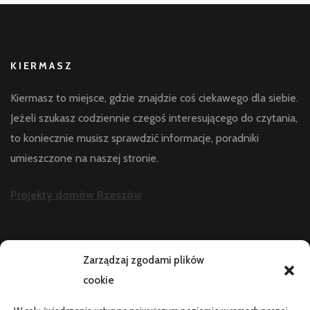
KIERMASZ
Kiermasz to miejsce, gdzie znajdzie coś ciekawego dla siebie.
Jeżeli szukasz codziennie czegoś interesującego do czytania,
to koniecznie musisz sprawdzić informacje, poradniki
umieszczone na naszej stronie.
Projekty domów Rzeszów
AKTUALNOŚCI
Zarządzaj zgodami plików
cookie
Telefon zawiesza się i wyłącza pod obciążeniem:
diagnostyka