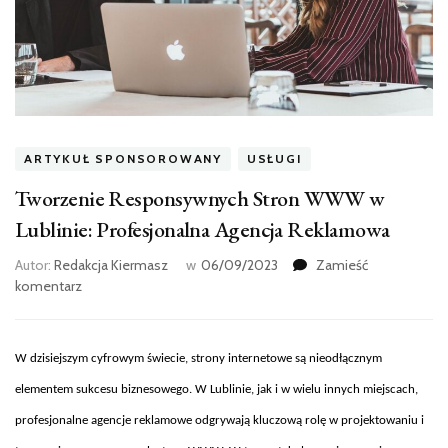
ARTYKUŁ SPONSOROWANY
USŁUGI
Tworzenie Responsywnych Stron WWW w
Lublinie: Profesjonalna Agencja Reklamowa
Autor:
Redakcja Kiermasz
w
06/09/2023
Zamieść
we
komentarz
wpisie
Tworzenie
Responsywnych
W dzisiejszym cyfrowym
świecie, strony internetowe są nieodłącznym
Stron
WWW
elementem sukcesu biznesowego. W Lublinie, jak i w wielu innych miejscach,
w
profesjonalne agencje reklamowe odgrywają kluczową rolę w projektowaniu i
Lublinie: