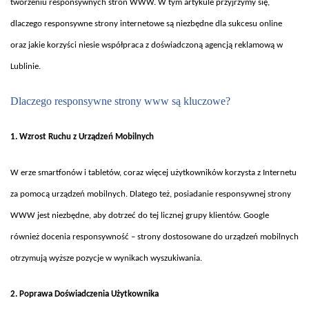
Profesjonalna
tworzeniu responsywnych stron WWW. W tym artykule przyjrzymy się,
Agencja
dlaczego responsywne strony internetowe są niezbędne dla sukcesu online
Reklamowa
oraz jakie korzyści niesie wsp
ó
łpraca z doświadczoną agencją reklamową w
Lublinie.
Dlaczego responsywne strony www s
ą kluczowe?
1. Wzrost Ruchu z Urz
ądzeń Mobilnych
W erze smartfonów i tabletów, coraz wi
ęcej użytkownik
ów korzysta z Internetu
za pomoc
ą urządzeń mobilnych. Dlatego też, posiadanie responsywnej strony
WWW jest niezbędne, aby dotrzeć do tej licznej grupy klient
ów. Google
równie
ż docenia responsywność – strony dostosowane do urządzeń mobilnych
otrzymują wyższe pozycje w wynikach wyszukiwania.
2. Poprawa Do
świadczenia Użytkownika