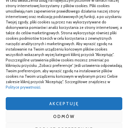
W celu świadczenia usług na najwyższym poziomie w ramach naszej
PR od podstaw w małej firmie: nauka i wdrożenie
strony internetowej korzystamy z plików cookies. Pliki cookies
umożliwiają nam zapewnienie prawidłowego działania naszej strony
Termin do specjalisty za kilka miesięcy: co robić
internetowej oraz realizację podstawowych jej funkcji, a po uzyskaniu
Twojej zgody, pliki cookies są przez nas wykorzystywane do
Porządkowanie faktur kosztowych przed wdrożeniem KSeF
dokonywania pomiarów i analiz korzystania ze strony internetowej, a
także do celów marketingowych. Strona wykorzystuje również pliki
cookies podmiotów trzecich w celu korzystania z zewnętrznych
narzędzi analitycznych i marketingowych. Aby wyrazić zgodę na
TO SIĘ CZYTA
instalowanie na Twoim urządzeniu końcowym plików cookies
wszystkich wskazanych wyżej kategorii kliknij przycisk "Akceptuję".
Gorąca oraz poetyczna Hiszpania z kamperem – gdzie
Poszczególne ustawienia plików cookies możesz zmieniać po
pojechać na wczasy z bliskimi?
kliknięciu przycisku „Zobacz preferencje”. Jeśli ustawienia odpowiadają
Twoim preferencjom, aby wyrazić zgodę na instalowanie plików
Czemu warto wybierać śruby z ocynkiem
cookies na Twoim urządzeniu końcowym w wybranym przez Ciebie
zakresie kliknij przycisk "Akceptuję". Szczegółowe znajdziesz w
Właściwe domy z drewna jak budować w solidny sposób
Polityce prywatności
.
AKCEPTUJĘ
wizytówki nap
ODMÓW