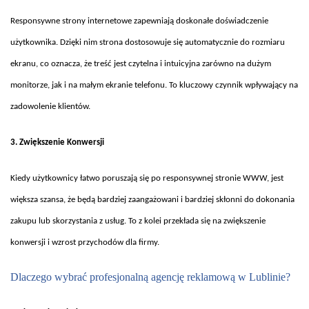
Responsywne strony internetowe zapewniaj
ą doskonałe doświadczenie
użytkownika. Dzięki nim strona dostosowuje się automatycznie do rozmiaru
ekranu, co oznacza, że treść jest czytelna i intuicyjna zar
ówno na du
żym
monitorze, jak i na małym ekranie telefonu. To kluczowy czynnik wpływający na
zadowolenie klient
ów.
3. Zwi
ększenie Konwersji
Kiedy u
żytkownicy łatwo poruszają się po responsywnej stronie WWW, jest
większa szansa, że będą bardziej zaangażowani i bardziej skłonni do dokonania
zakupu lub skorzystania z usług. To z kolei przekłada się na zwiększenie
konwersji i wzrost przychod
ów dla firmy.
Dlaczego wybra
ć profesjonalną agencję reklamową w Lublinie?