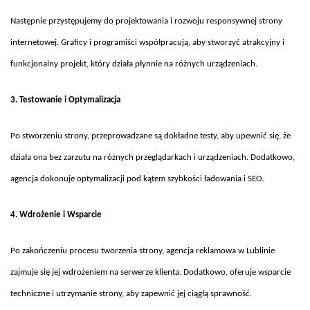
Nast
ępnie przystępujemy do projektowania i rozwoju responsywnej strony
internetowej. Graficy i programiści wsp
ó
łpracują, aby stworzyć atrakcyjny i
funkcjonalny projekt, kt
óry dzia
ła płynnie na r
ó
żnych urządzeniach.
3. Testowanie i Optymalizacja
Po stworzeniu strony, przeprowadzane s
ą dokładne testy, aby upewnić się, że
działa ona bez zarzutu na r
ó
żnych przeglądarkach i urządzeniach. Dodatkowo,
agencja dokonuje optymalizacji pod kątem szybkości ładowania i SEO.
4. Wdro
żenie i Wsparcie
Po zako
ńczeniu procesu tworzenia strony, agencja reklamowa w Lublinie
zajmuje się jej wdrożeniem na serwerze klienta. Dodatkowo, oferuje wsparcie
techniczne i utrzymanie strony, aby zapewnić jej ciągłą sprawność.