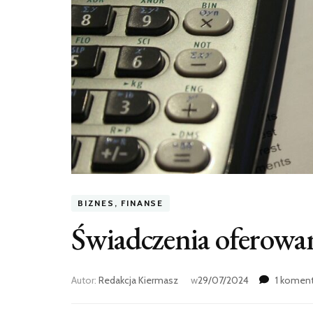
BIZNES, FINANSE
Świadczenia oferowa
Autor:
Redakcja Kiermasz
w
29/07/2024
1 koment