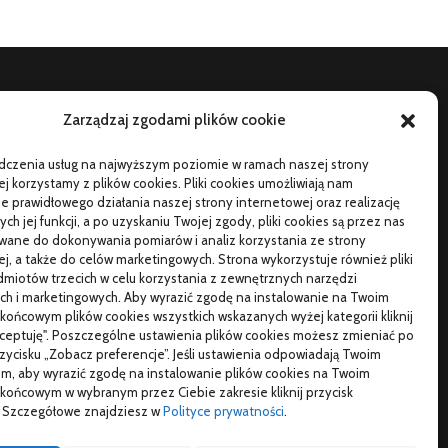
Zarządzaj zgodami plików cookie
TO SIĘ CZYTA
adczenia usług na najwyższym poziomie w ramach naszej strony
orąca oraz poetyczna Hiszpania z kamperem – gdzie
j korzystamy z plików cookies. Pliki cookies umożliwiają nam
ojechać na wczasy z bliskimi?
 prawidłowego działania naszej strony internetowej oraz realizację
h jej funkcji, a po uzyskaniu Twojej zgody, pliki cookies są przez nas
zemu warto wybierać śruby z ocynkiem
wane do dokonywania pomiarów i analiz korzystania ze strony
j, a także do celów marketingowych. Strona wykorzystuje również pliki
łaściwe domy z drewna jak budować w solidny
miotów trzecich w celu korzystania z zewnętrznych narzędzi
posób
ch i marketingowych. Aby wyrazić zgodę na instalowanie na Twoim
końcowym plików cookies wszystkich wskazanych wyżej kategorii kliknij
kceptuję". Poszczególne ustawienia plików cookies możesz zmieniać po
przycisku „Zobacz preferencje”. Jeśli ustawienia odpowiadają Twoim
m, aby wyrazić zgodę na instalowanie plików cookies na Twoim
izytówki nap
końcowym w wybranym przez Ciebie zakresie kliknij przycisk
". Szczegółowe znajdziesz w
Polityce prywatności
.