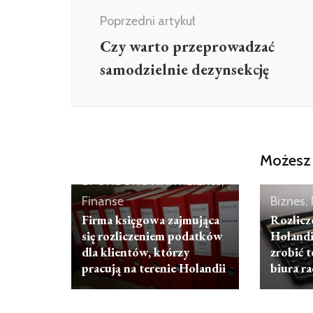
wpisu
Poprzedni artykuł
Czy warto przeprowadzać
samodzielnie dezynsekcję
Możesz 
ARTYKUŁ
SPONSOROWANY
Biznes,
Finanse
Biznes,
Firma księgowa zajmująca
Rozlicz
się rozliczeniem podatków
Holandi
dla klientów, którzy
zrobić 
pracują na terenie Holandii
biura 