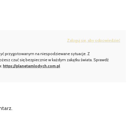
Zaloguj się, aby odpowiedzieć
 być przygotowanym na niespodziewane sytuacje. Z
esz czuć się bezpiecznie w każdym zakątku świata. Sprawdź
a:
https://planetamlodych.com.pl
ntarz.