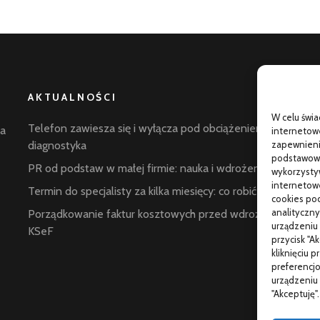
AKTUALNOŚCI
W celu świ
G
Telefon zawiesza się i wyłącza pod obciążeniem:
la
internetowe
p
diagnostyka
zapewnienie
podstawowyc
C
PR od podstaw w małej firmie: nauka i wdrożenie
wykorzysty
internetowe
W
Termin do specjalisty za kilka miesięcy: co robić
cookies pod
s
analityczny
Porządkowanie faktur kosztowych przed wdrożeniem
urządzeniu 
KSeF
przycisk "A
kliknięciu 
preferencjo
w
urządzeniu 
"Akceptuję