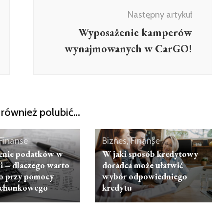
Następny artykuł
Wyposażenie kamperów
wynajmowanych w CarGO!
również polubić…
 Finanse
Biznes, Finanse
enie podatków w
W jaki sposób kredytowy
i – dlaczego warto
doradca może ułatwić
to przy pomocy
wybór odpowiedniego
rachunkowego
kredytu