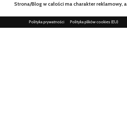
Strona/Blog w całości ma charakter reklamowy, a
Polityka prywatności
Polityka plików cookies (EU)
Wszystko co istotne w jednym miejscu