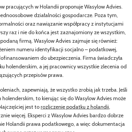
w
w pracujących w Holandii proponuje Wasylow Advies.
Wasylow
 jednoosobowe działalności gospodarcze. Poza tym,
Advies
formalności oraz nawiązanie współpracy z instytucjami
erwszy raz i nie do końca jest zaznajomiony ze wszystkim,
podaną firmą. Wasylow Advies zajmuje się również:
niem numeru identyfikacji socjalno – podatkowej,
 dofinansowaniem do ubezpieczenia. Firma świadczyła
nku holenderskim, a jej pracownicy wszystkie zlecenia od
iązujących przepisów prawa.
oleniach, zapewniają, że wszystko zrobią jak trzeba. Jeśli
m holenderskim, to kierując się do Wasylow Advies może
Najczęściej jest to
rozliczenie podatku z holandii
,
nie więcej. Eksperci z Wasylow Advies bardzo dobrze
enie Holandii prawa podatkowego, a więc dokumentacja