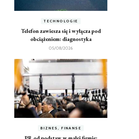
TECHNOLOGIE
Telefon zawiesza się i wyłącza pod
obciążeniem: diagnostyka
05/08/2026
BIZNES, FINANSE
PR od podstaw w małej firmie: