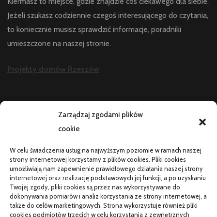
Kiermasz to miejsce, gdzie znajdzie coś ciekawego dla siebie.
Jeżeli szukasz codziennie czegoś interesującego do czytania,
to koniecznie musisz sprawdzić informacje, poradniki
umieszczone na naszej stronie.
Projekty domów Rzeszów
AKTUALNOŚCI
Zarządzaj zgodami plików
cookie
Telefon zawiesza się i wyłącza pod obciążeniem:
diagnostyka
W celu świadczenia usług na najwyższym poziomie w ramach naszej
PR od podstaw w małej firmie: nauka i wdrożenie
strony internetowej korzystamy z plików cookies. Pliki cookies
umożliwiają nam zapewnienie prawidłowego działania naszej strony
Termin do specjalisty za kilka miesięcy: co robić
internetowej oraz realizację podstawowych jej funkcji, a po uzyskaniu
Twojej zgody, pliki cookies są przez nas wykorzystywane do
Porządkowanie faktur kosztowych przed wdrożeniem KSeF
dokonywania pomiarów i analiz korzystania ze strony internetowej, a
także do celów marketingowych. Strona wykorzystuje również pliki
cookies podmiotów trzecich w celu korzystania z zewnętrznych