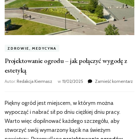
ZDROWIE, MEDYCYNA
Projektowanie ogrodu – jak połączyć wygodę z
estetyką
we
Autor:
Redakcja Kiermasz
w
11/02/2025
Zamieść komentarz
wpi
Pro
og
Piękny ogród jest miejscem, w którym można
–
wypocząć i nabrać sił po dniu ciężkiej dniu pracy.
jak
poł
Warto więc dopilnować każdego szczegółu, aby
wy
stworzyć swój wymarzony kącik na świeżym
z
powietrzu. Przemyślane
projektowanie ogrodów