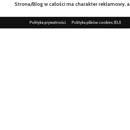
Strona/Blog w całości ma charakter reklamowy, a
Polityka prywatności
Polityka plików cookies (EU)
Wszystko co istotne w jednym miejscu