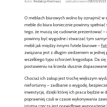
Autor:
Redakcja Kiermasz
zaktualizowano
08/03/2023
O meblach biurowych wolno by oznajmić w sa
meble do biura koniecznie powinny spełnia
tego, że muszą się cudownie prezentować – 
powinny być wygodne i stwarzać tym samym 
mebli jak między innymi fotele biurowe –
fot
związana jest z długim siedzeniem w jednej p
wszelkiego typu schorzeń kręgosłupa. Da się 
postawieniu na krzesła słusznie dopasowane 
Chociaż ich zakup jest trochę większym wyd
niefortunny – zadbanie o wygodę, bezpiecze
inwestycję, dzięki której ich praca będzie w 
poprawniej czuli w czasie wykonywania za
istotną rzeczą jest prawidłowe wyposażenie k