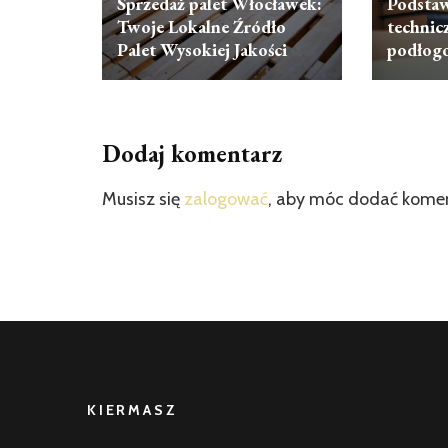
Sprzedaż palet Włocławek:
Podsta
Twoje Lokalne Źródło
technic
Palet Wysokiej Jakości
podłog
Dodaj komentarz
Musisz się
zalogować
, aby móc dodać kome
KIERMASZ