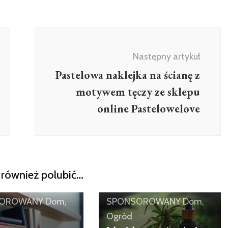
Następny artykuł
Pastelowa naklejka na ścianę z
motywem tęczy ze sklepu
online Pastelowelove
również polubić…
UŁ
ARTYKUŁ
OROWANY
Dom,
SPONSOROWANY
Dom,
Ogród