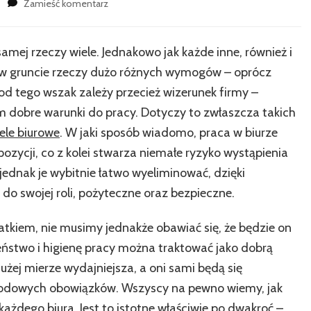
we
Zamieść komentarz
wpisie
Jakim
sposobem
mej rzeczy wiele. Jednakowo jak każde inne, również i
zakupić
ć w gruncie rzeczy dużo różnych wymogów – oprócz
umeblowanie
do
od tego wszak zależy przecież wizerunek firmy –
gabinetu?
dobre warunki do pracy. Dotyczy to zwłaszcza takich
ele biurowe
. W jaki sposób wiadomo, praca w biurze
ozycji, co z kolei stwarza niemałe ryzyko wystąpienia
jednak je wybitnie łatwo wyeliminować, dzięki
do swojej roli, pożyteczne oraz bezpieczne.
atkiem, nie musimy jednakże obawiać się, że będzie on
ństwo i higienę pracy można traktować jako dobrą
dużej mierze wydajniejsza, a oni sami będą się
wodowych obowiązków. Wszyscy na pewno wiemy, jak
ażdego biura. Jest to istotne właściwie po dwakroć –