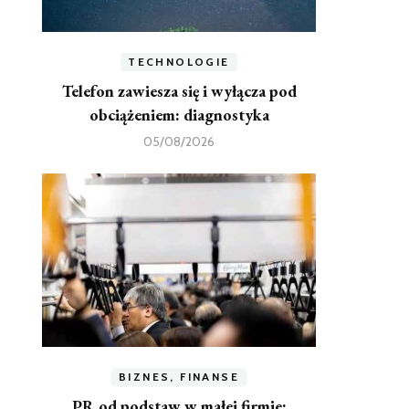
TECHNOLOGIE
Telefon zawiesza się i wyłącza pod
obciążeniem: diagnostyka
05/08/2026
BIZNES, FINANSE
PR od podstaw w małej firmie: