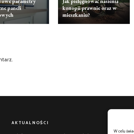
wowe parametry
Jak pielęgnować nasienia
zne paneli
konopii prawnie oraz w
owych
mieszkaniu?
ntarz.
AKTUALNOŚCI
W celu świ