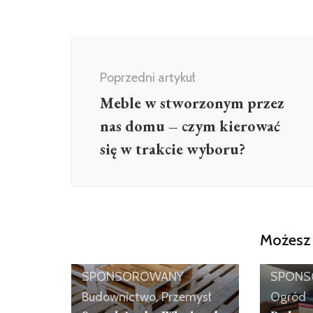
Nawigacja
wpisu
Poprzedni artykuł
Meble w stworzonym przez
nas domu – czym kierować
się w trakcie wyboru?
Możesz 
ARTYKUŁ
ARTYK
SPONSOROWANY
SPONS
Budownictwo, Przemysł
Ogród