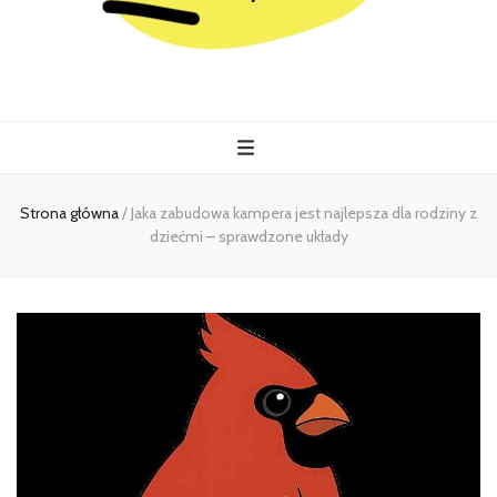
Kiermasz
Wszystko co istotne w jednym miejscu
Strona główna
/
Jaka zabudowa kampera jest najlepsza dla rodziny z
dziećmi – sprawdzone układy