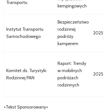
Transportu
b
kempingowych
p
A
Bezpieczeństwo
r
Instytut Transportu
rodzinnej
2025
u
Samochodowego
podróży
w
kamperem
k
P
Raport: Trendy
r
Komitet ds. Turystyki
w mobilnych
p
2025
Rodzinnej PAN
podróżach
z
rodzinnych
n
b
+Tekst Sponsorowany+