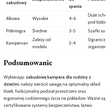
zabudowy
spania
Duże schow
Alkowa
Wysokie
4-6
pod łóżkie
Półintegra
Średnie
3-5
Szafki suf
Zależy od
Ograniczo
Kampervan
2-4
modelu
organizery
Podsumowanie
Wybierając
zabudowę kampera dla rodziny z
dziećmi
, należy zwrócić uwagę na optymalny układ
łóżek, funkcjonalny podział przestrzeni oraz
ergonomię codziennego życia na pokładzie. Ważne są
certyfikowane systemy bezpieczeństwa, łatwo