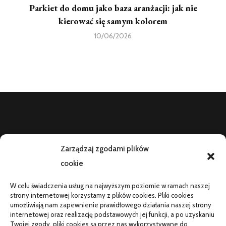
Parkiet do domu jako baza aranżacji: jak nie
kierować się samym kolorem
10/06/2026
KIERMASZ
Zarządzaj zgodami plików
Kiermasz to miejsce, gdzie znajdzie coś ciekawego dla siebie.
cookie
Jeżeli szukasz codziennie czegoś interesującego do czytania,
W celu świadczenia usług na najwyższym poziomie w ramach naszej
to koniecznie musisz sprawdzić informacje, poradniki
strony internetowej korzystamy z plików cookies. Pliki cookies
umieszczone na naszej stronie.
umożliwiają nam zapewnienie prawidłowego działania naszej strony
internetowej oraz realizację podstawowych jej funkcji, a po uzyskaniu
Twojej zgody, pliki cookies są przez nas wykorzystywane do