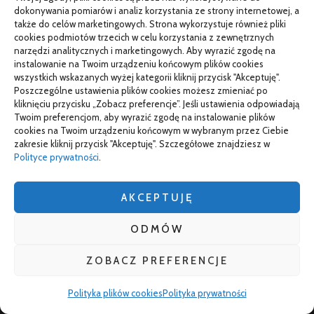
Projekty domów Rzeszów
dokonywania pomiarów i analiz korzystania ze strony internetowej, a
także do celów marketingowych. Strona wykorzystuje również pliki
cookies podmiotów trzecich w celu korzystania z zewnętrznych
narzędzi analitycznych i marketingowych. Aby wyrazić zgodę na
AKTUALNOŚCI
instalowanie na Twoim urządzeniu końcowym plików cookies
wszystkich wskazanych wyżej kategorii kliknij przycisk "Akceptuję".
Poszczególne ustawienia plików cookies możesz zmieniać po
Telefon zawiesza się i wyłącza pod obciążeniem:
kliknięciu przycisku „Zobacz preferencje”. Jeśli ustawienia odpowiadają
diagnostyka
Twoim preferencjom, aby wyrazić zgodę na instalowanie plików
cookies na Twoim urządzeniu końcowym w wybranym przez Ciebie
PR od podstaw w małej firmie: nauka i wdrożenie
zakresie kliknij przycisk "Akceptuję". Szczegółowe znajdziesz w
Termin do specjalisty za kilka miesięcy: co robić
Polityce prywatności
.
Porządkowanie faktur kosztowych przed wdrożeniem KSeF
AKCEPTUJĘ
ODMÓW
TO SIĘ CZYTA
ZOBACZ PREFERENCJE
Gorąca oraz poetyczna Hiszpania z kamperem – gdzie
pojechać na wczasy z bliskimi?
Polityka plików cookies
Polityka prywatności
Czemu warto wybierać śruby z ocynkiem