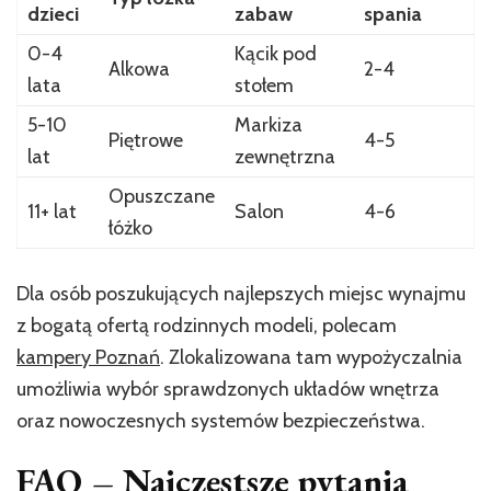
dzieci
zabaw
spania
0-4
Kącik pod
Alkowa
2-4
lata
stołem
5-10
Markiza
Piętrowe
4-5
lat
zewnętrzna
Opuszczane
11+ lat
Salon
4-6
łóżko
Dla osób poszukujących najlepszych miejsc wynajmu
z bogatą ofertą rodzinnych modeli, polecam
kampery Poznań
. Zlokalizowana tam wypożyczalnia
umożliwia wybór sprawdzonych układów wnętrza
oraz nowoczesnych systemów bezpieczeństwa.
FAQ – Najczęstsze pytania