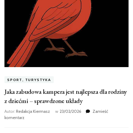
SPORT, TURYSTYKA
Jaka zabudowa kampera jest najlepsza dla rodziny
z dziećmi – sprawdzone układy
Autor:
Redakcja Kiermasz
w
23/02/2026
Zamieść
we
komentarz
wpisie
Jaka