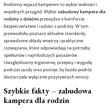
zabudowa
Rodzinny wyjazd kamperem to wybór wolności i
kampera
wspólnych przygód. Wybór
zabudowy kampera dla
jest
najlepsza
rodziny z dziećmi
przesądza o komforcie,
dla
bezpieczeństwie i radości z podróży. W tym
rodziny
przewodniku poznasz aktualne standardy,
z
dziećmi
sprawdzone układy wnętrza i praktyczne
–
rozwiązania, które odpowiadają na potrzeby
sprawdzone
opiekunów i najmłodszych pasażerów.
układy
Uwzględniamy ergonomię, przepisy i wygodę
podczas jazdy oraz postoje, by każda podróż
dostarczała wyłącznie pozytywnych emocji.
Szybkie fakty – zabudowa
kampera dla rodzin