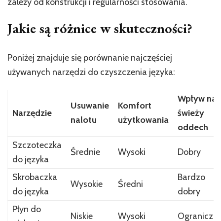
zależy od konstrukcji i regularności stosowania.
Jakie są różnice w skuteczności?
Poniżej znajduje się porównanie najczęściej
używanych narzędzi do czyszczenia języka:
Wpływ na
Usuwanie
Komfort
Narzędzie
świeży
nalotu
użytkowania
oddech
Szczoteczka
Średnie
Wysoki
Dobry
do języka
Skrobaczka
Bardzo
Wysokie
Średni
do języka
dobry
Płyn do
Niskie
Wysoki
Ograniczo