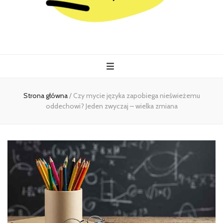
Kiermasz
Wszystko co istotne w jednym miejscu
Strona główna
/
Czy mycie języka zapobiega nieświeżemu
oddechowi? Jeden zwyczaj – wielka zmiana