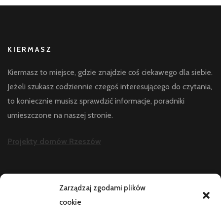
KIERMASZ
Kiermasz to miejsce, gdzie znajdzie coś ciekawego dla siebie.
Jeżeli szukasz codziennie czegoś interesującego do czytania,
to koniecznie musisz sprawdzić informacje, poradniki
umieszczone na naszej stronie.
Projekty domów Rzeszów
AKTUALNOŚCI
Zarządzaj zgodami plików
cookie
Telefon zawiesza się i wyłącza pod obciążeniem:
diagnostyka