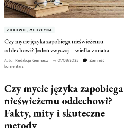
ZDROWIE, MEDYCYNA
Czy mycie języka zapobiega nieświeżemu
oddechowi? Jeden zwyczaj – wielka zmiana
Autor:
Redakcja Kiermasz
w
01/08/2025
Zamieść
we
komentarz
wpisie
Czy
mycie
Czy mycie języka zapobiega
języka
zapobiega
nieświeżemu oddechowi?
nieświeżemu
oddechowi?
Fakty, mity i skuteczne
Jeden
zwyczaj
metody
–