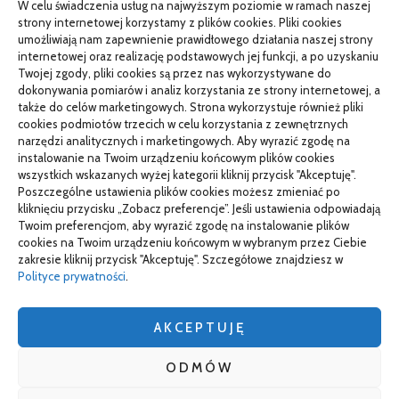
W celu świadczenia usług na najwyższym poziomie w ramach naszej
PR od podstaw w małej firmie: nauka i wdrożenie
strony internetowej korzystamy z plików cookies. Pliki cookies
umożliwiają nam zapewnienie prawidłowego działania naszej strony
Termin do specjalisty za kilka miesięcy: co robić
internetowej oraz realizację podstawowych jej funkcji, a po uzyskaniu
Twojej zgody, pliki cookies są przez nas wykorzystywane do
Porządkowanie faktur kosztowych przed wdrożeniem KSeF
dokonywania pomiarów i analiz korzystania ze strony internetowej, a
także do celów marketingowych. Strona wykorzystuje również pliki
cookies podmiotów trzecich w celu korzystania z zewnętrznych
narzędzi analitycznych i marketingowych. Aby wyrazić zgodę na
TO SIĘ CZYTA
instalowanie na Twoim urządzeniu końcowym plików cookies
wszystkich wskazanych wyżej kategorii kliknij przycisk "Akceptuję".
Gorąca oraz poetyczna Hiszpania z kamperem – gdzie
Poszczególne ustawienia plików cookies możesz zmieniać po
pojechać na wczasy z bliskimi?
kliknięciu przycisku „Zobacz preferencje”. Jeśli ustawienia odpowiadają
Twoim preferencjom, aby wyrazić zgodę na instalowanie plików
Czemu warto wybierać śruby z ocynkiem
cookies na Twoim urządzeniu końcowym w wybranym przez Ciebie
zakresie kliknij przycisk "Akceptuję". Szczegółowe znajdziesz w
Właściwe domy z drewna jak budować w solidny sposób
Polityce prywatności
.
AKCEPTUJĘ
wizytówki nap
ODMÓW