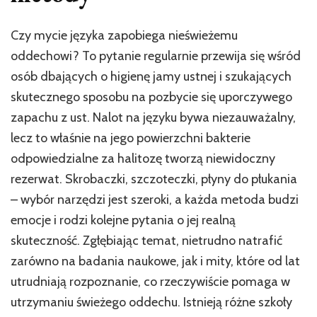
wielka
zmiana
Czy mycie języka zapobiega nieświeżemu
oddechowi? To pytanie regularnie przewija się wśród
osób dbających o higienę jamy ustnej i szukających
skutecznego sposobu na pozbycie się uporczywego
zapachu z ust. Nalot na języku bywa niezauważalny,
lecz to właśnie na jego powierzchni bakterie
odpowiedzialne za halitozę tworzą niewidoczny
rezerwat. Skrobaczki, szczoteczki, płyny do płukania
– wybór narzędzi jest szeroki, a każda metoda budzi
emocje i rodzi kolejne pytania o jej realną
skuteczność. Zgłębiając temat, nietrudno natrafić
zarówno na badania naukowe, jak i mity, które od lat
utrudniają rozpoznanie, co rzeczywiście pomaga w
utrzymaniu świeżego oddechu. Istnieją różne szkoły