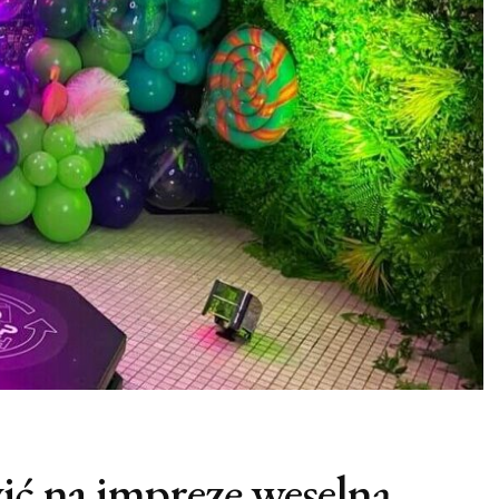
ć na imprezę weselną