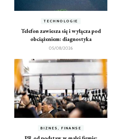
TECHNOLOGIE
Telefon zawiesza się i wyłącza pod
obciążeniem: diagnostyka
05/08/2026
BIZNES, FINANSE
PR od podstaw w małej firmie: