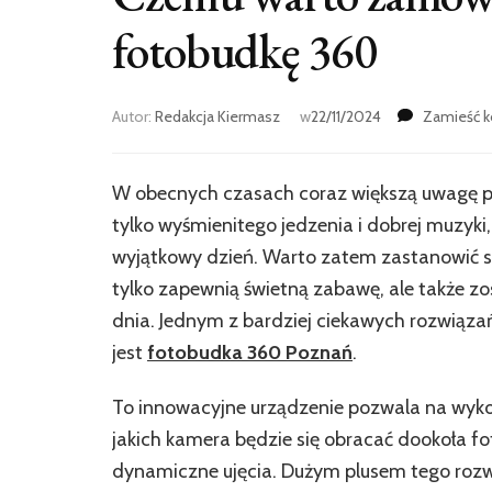
fotobudkę 360
Autor:
Redakcja Kiermasz
w
22/11/2024
Zamieść 
W obecnych czasach coraz większą uwagę pr
tylko wyśmienitego jedzenia i dobrej muzyki
wyjątkowy dzień. Warto zatem zastanowić s
tylko zapewnią świetną zabawę, ale także z
dnia. Jednym z bardziej ciekawych rozwiązań,
jest
fotobudka 360 Poznań
.
To innowacyjne urządzenie pozwala na wyk
jakich kamera będzie się obracać dookoła f
dynamiczne ujęcia. Dużym plusem tego rozw