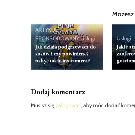
Możesz 
ARTYKUŁ
SPONSOROWANY
Usługi
Usługi
Jak działa podgrzewacz do
Jakie a
sosów i czy powinieneś
zaofero
nabyć takie instrument?
gościo
Dodaj komentarz
Musisz się
zalogować
, aby móc dodać kome