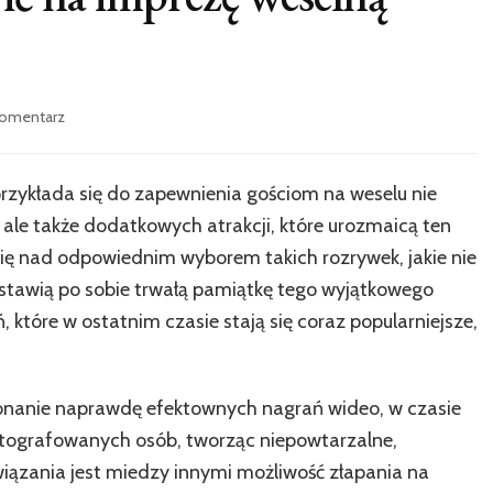
we
komentarz
wpisie
Czemu
warto
zykłada się do zapewnienia gościom na weselu nie
zamówić
, ale także dodatkowych atrakcji, które urozmaicą ten
na
imprezę
ię nad odpowiednim wyborem takich rozrywek, jakie nie
weselną
ostawią po sobie trwałą pamiątkę tego wyjątkowego
fotobudkę
 które w ostatnim czasie stają się coraz popularniejsze,
360
onanie naprawdę efektownych nagrań wideo, w czasie
otografowanych osób, tworząc niepowtarzalne,
iązania jest miedzy innymi możliwość złapania na