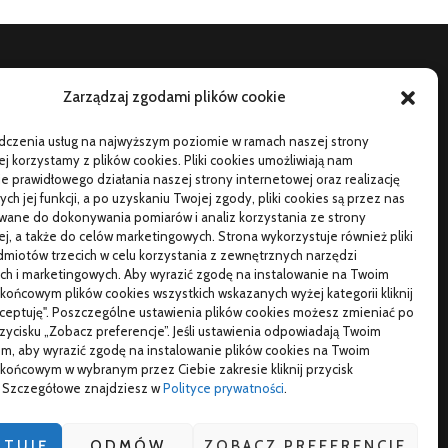
Zarządzaj zgodami plików cookie
TO SIĘ CZYTA
adczenia usług na najwyższym poziomie w ramach naszej strony
orąca oraz poetyczna Hiszpania z kamperem – gdzie
j korzystamy z plików cookies. Pliki cookies umożliwiają nam
ojechać na wczasy z bliskimi?
 prawidłowego działania naszej strony internetowej oraz realizację
h jej funkcji, a po uzyskaniu Twojej zgody, pliki cookies są przez nas
zemu warto wybierać śruby z ocynkiem
wane do dokonywania pomiarów i analiz korzystania ze strony
j, a także do celów marketingowych. Strona wykorzystuje również pliki
łaściwe domy z drewna jak budować w solidny
miotów trzecich w celu korzystania z zewnętrznych narzędzi
posób
ch i marketingowych. Aby wyrazić zgodę na instalowanie na Twoim
końcowym plików cookies wszystkich wskazanych wyżej kategorii kliknij
kceptuję". Poszczególne ustawienia plików cookies możesz zmieniać po
przycisku „Zobacz preferencje”. Jeśli ustawienia odpowiadają Twoim
m, aby wyrazić zgodę na instalowanie plików cookies na Twoim
izytówki nap
końcowym w wybranym przez Ciebie zakresie kliknij przycisk
". Szczegółowe znajdziesz w
Polityce prywatności
.
PTUJĘ
ODMÓW
ZOBACZ PREFERENCJE