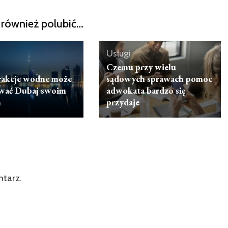
również polubić…
Usługi
Czemu przy wielu
trakcje wodne może
sądowych sprawach pomoc
wać Dubaj swoim
adwokata bardzo się
m
przydaje
ntarz.