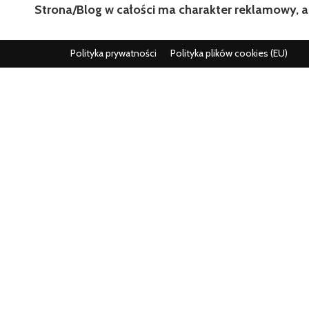
Strona/Blog w całości ma charakter reklamowy, a
Polityka prywatności
Polityka plików cookies (EU)
Wszystko co istotne w jednym miejscu