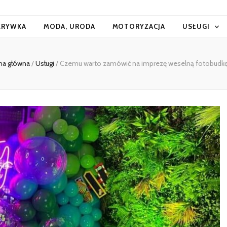
ZRYWKA
MODA, URODA
MOTORYZACJA
USŁUGI
na główna
/
Usługi
/
Czemu warto zamówić na imprezę weselną fotobudk