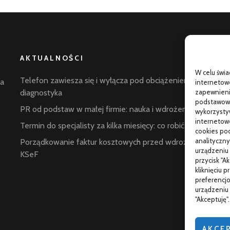
AKTUALNOŚCI
W celu świ
G
Telefon zawiesza się i wyłącza pod obciążeniem:
la
internetowe
p
diagnostyka
zapewnienie
podstawowyc
C
PR od podstaw w małej firmie: nauka i wdrożenie
wykorzysty
internetowe
W
Termin do specjalisty za kilka miesięcy: co robić
cookies pod
s
analityczny
Porządkowanie faktur kosztowych przed wdrożeniem
urządzeniu 
KSeF
przycisk "A
kliknięciu 
preferencjo
w
urządzeniu 
"Akceptuję
AKCE